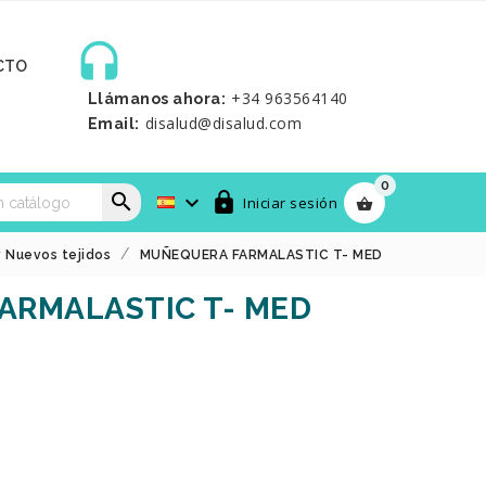

CTO
+34 963564140
Llámanos ahora:
disalud@disalud.com
Email:
0



Iniciar sesión

 Nuevos tejidos
MUÑEQUERA FARMALASTIC T- MED
ARMALASTIC T- MED