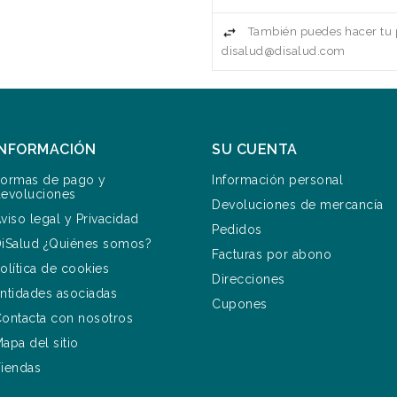
También puedes hacer tu p
disalud@disalud.com
INFORMACIÓN
SU CUENTA
ormas de pago y
Información personal
evoluciones
Devoluciones de mercancía
viso legal y Privacidad
Pedidos
iSalud ¿Quiénes somos?
Facturas por abono
olítica de cookies
Direcciones
ntidades asociadas
Cupones
ontacta con nosotros
apa del sitio
iendas