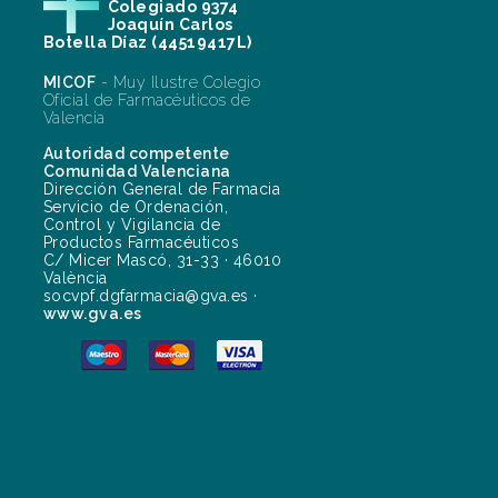
Colegiado 9374
Joaquín Carlos
Botella Díaz (44519417L)
MICOF
- Muy Ilustre Colegio
Oficial de Farmacéuticos de
Valencia
Autoridad competente
Comunidad Valenciana
Dirección General de Farmacia
Servicio de Ordenación,
Control y Vigilancia de
Productos Farmacéuticos
C/ Micer Mascó, 31-33 · 46010
València
socvpf.dgfarmacia@gva.es ·
www.gva.es