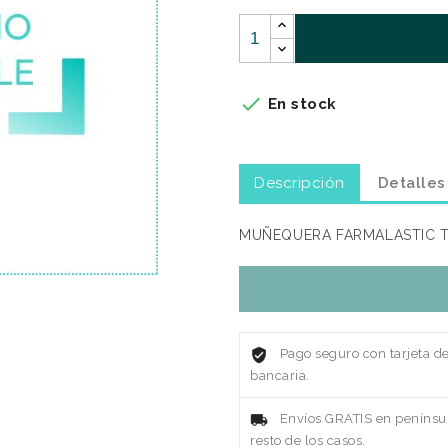

En stock
Descripción
Detalles
MUÑEQUERA FARMALASTIC T
Pago seguro con tarjeta d
bancaria.
Envíos GRATIS en penínsul
resto de los casos.