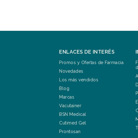
ENLACES DE INTERÉS
Promos y Ofertas de Farmacia
F
d
Novedades
A
Los más vendidos
D
Blog
P
Marcas
E
Vacutainer
C
BSN Medical
M
Cutimed Gel
T
Prontosan