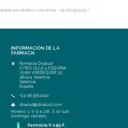
edido por teléfono o por email. +34 963363215 /
INFORMACIÓN DE LA
FARMACIA
Farmacia Disalud

C/RIO ULLA 5 ESQUINA
JUAN VERDEGUER 25
46024 Valencia
València
España
+34 963564140

disalud@disalud.com

Horario: L-V 9 a 21h. S 10-14h.
Domingo cerrado.
Farmacia V-193-F.