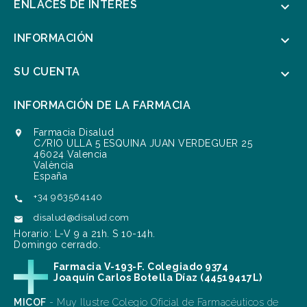
ENLACES DE INTERÉS

INFORMACIÓN

SU CUENTA

INFORMACIÓN DE LA FARMACIA
Farmacia Disalud

C/RIO ULLA 5 ESQUINA JUAN VERDEGUER 25
46024 Valencia
València
España
+34 963564140

disalud@disalud.com

Horario: L-V 9 a 21h. S 10-14h.
Domingo cerrado.
Farmacia V-193-F. Colegiado 9374
Joaquín Carlos Botella Díaz (44519417L)
MICOF
- Muy Ilustre Colegio Oficial de Farmacéuticos de