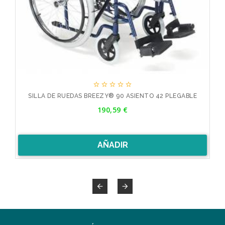





E
SILLA DE RUEDAS BREEZY® 90 ASIENTO 42 PLEGABLE
Precio
190,59 €
AÑADIR

