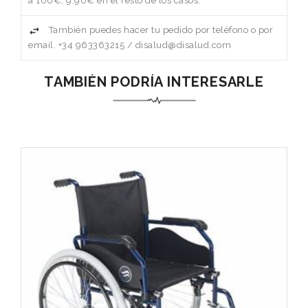
a 100€, 9.90€ en el resto de los casos.
También puedes hacer tu pedido por teléfono o por
email. +34 963363215 / disalud@disalud.com
TAMBIÉN PODRÍA INTERESARLE