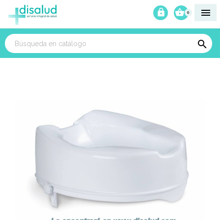



0
