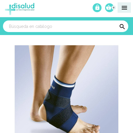



0
