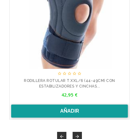





RODILLERA ROTULAR T.XXL/6 (44-49CM) CON
ESTABILIZADORES Y CINCHAS...
Precio
42,95 €
AÑADIR

