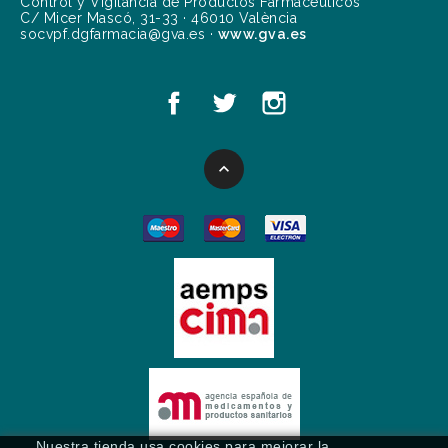
Control y Vigilancia de Productos Farmacéuticos
C/ Micer Mascó, 31-33 · 46010 València
socvpf.dgfarmacia@gva.es ·
www.gva.es

Nuestra tienda usa cookies para mejorar la