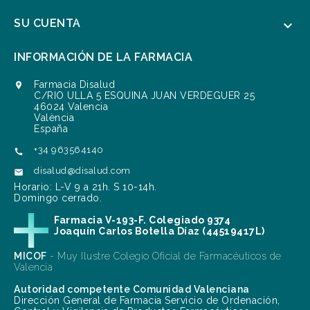
SU CUENTA

INFORMACIÓN DE LA FARMACIA
Farmacia Disalud

C/RIO ULLA 5 ESQUINA JUAN VERDEGUER 25
46024 Valencia
València
España
+34 963564140

disalud@disalud.com

Horario: L-V 9 a 21h. S 10-14h.
Domingo cerrado.
Farmacia V-193-F. Colegiado 9374
Joaquín Carlos Botella Díaz (44519417L)
MICOF
- Muy Ilustre Colegio Oficial de Farmacéuticos de
Valencia
Autoridad competente Comunidad Valenciana
Dirección General de Farmacia Servicio de Ordenación,