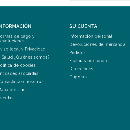
INFORMACIÓN
SU CUENTA
ormas de pago y
Información personal
evoluciones
Devoluciones de mercancía
viso legal y Privacidad
Pedidos
iSalud ¿Quiénes somos?
Facturas por abono
olítica de cookies
Direcciones
ntidades asociadas
Cupones
ontacta con nosotros
apa del sitio
iendas