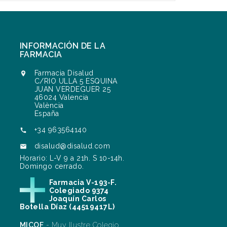
INFORMACIÓN DE LA
FARMACIA
Farmacia Disalud

C/RIO ULLA 5 ESQUINA
JUAN VERDEGUER 25
46024 Valencia
València
España
+34 963564140

disalud@disalud.com

Horario: L-V 9 a 21h. S 10-14h.
Domingo cerrado.
Farmacia V-193-F.
Colegiado 9374
Joaquín Carlos
Botella Díaz (44519417L)
MICOF
- Muy Ilustre Colegio