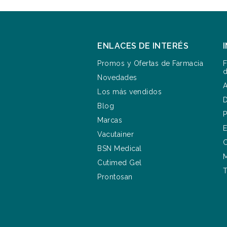
ENLACES DE INTERÉS
Promos y Ofertas de Farmacia
F
d
Novedades
A
Los más vendidos
D
Blog
P
Marcas
E
Vacutainer
C
BSN Medical
M
Cutimed Gel
T
Prontosan