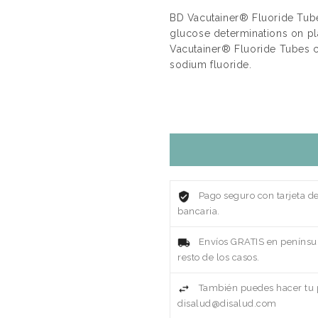
BD Vacutainer® Fluoride Tubes
glucose determinations on pl
Vacutainer® Fluoride Tubes c
sodium fluoride.
Pago seguro con tarjeta d
bancaria.
Envíos GRATIS en penínsul
resto de los casos.
También puedes hacer tu p
disalud@disalud.com