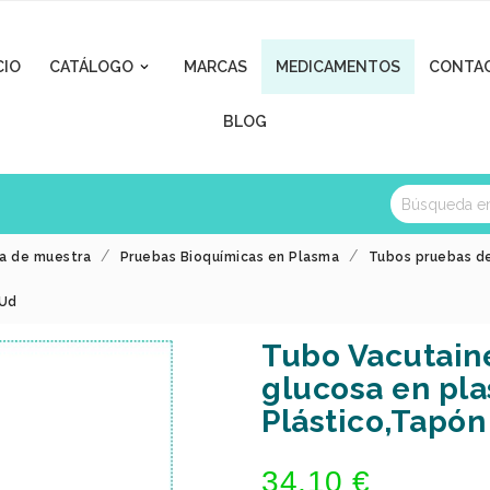
CIO
CATÁLOGO
MARCAS
MEDICAMENTOS
CONTA

BLOG
a de muestra
Pruebas Bioquímicas en Plasma
Tubos pruebas d
 Ud
Tubo Vacutain
glucosa en pl
Plástico,Tapón
34,10 €