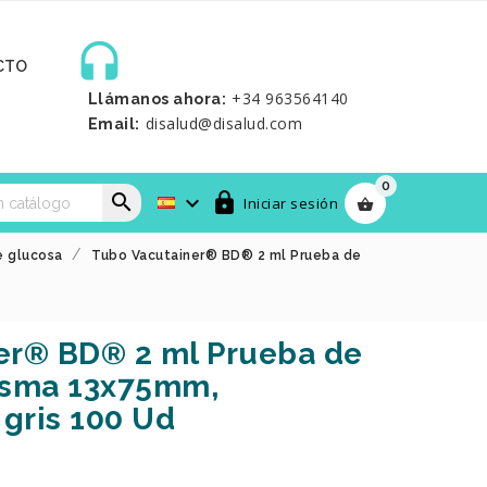

CTO
+34 963564140
Llámanos ahora:
disalud@disalud.com
Email:
0



Iniciar sesión

e glucosa
Tubo Vacutainer® BD® 2 ml Prueba de
er® BD® 2 ml Prueba de
asma 13x75mm,
 gris 100 Ud