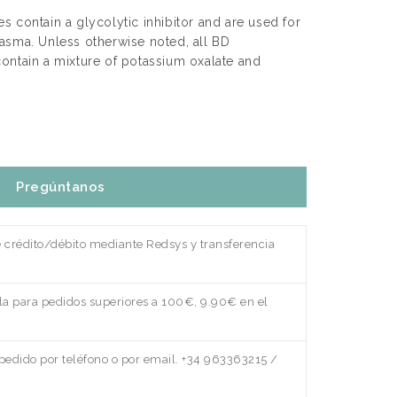
 contain a glycolytic inhibitor and are used for
asma. Unless otherwise noted, all BD
ontain a mixture of potassium oxalate and
Pregúntanos
e crédito/débito mediante Redsys y transferencia
a para pedidos superiores a 100€, 9.90€ en el
edido por teléfono o por email. +34 963363215 /