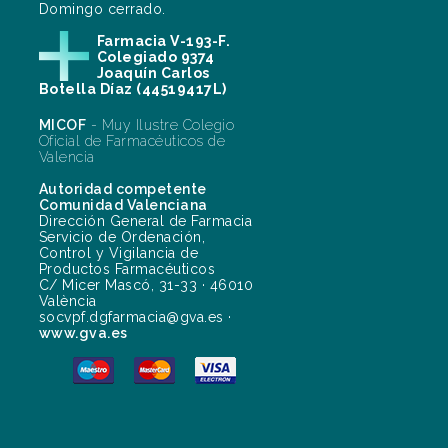
Domingo cerrado.
Farmacia V-193-F.
Colegiado 9374
Joaquín Carlos
Botella Díaz (44519417L)
MICOF
- Muy Ilustre Colegio
Oficial de Farmacéuticos de
Valencia
Autoridad competente
Comunidad Valenciana
Dirección General de Farmacia
Servicio de Ordenación,
Control y Vigilancia de
Productos Farmacéuticos
C/ Micer Mascó, 31-33 · 46010
València
socvpf.dgfarmacia@gva.es ·
www.gva.es