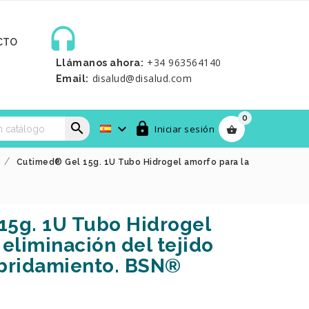

CTO
+34 963564140
Llámanos ahora:
disalud@disalud.com
Email:
0



Iniciar sesión

a
Cutimed® Gel 15g. 1U Tubo Hidrogel amorfo para la
15g. 1U Tubo Hidrogel
 eliminación del tejido
sbridamiento. BSN®