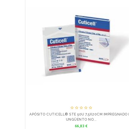





REGNADO DE
APÓSITO CUTICELL® STE 50U 7,5X20CM IMPREGNADO 
UNGÜENTO NO...
Precio
66,83 €