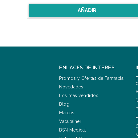
AÑADIR
ENLACES DE INTERÉS
Promos y Ofertas de Farmacia
F
d
Novedades
A
Los más vendidos
D
Blog
P
Marcas
E
Vacutainer
C
BSN Medical
M