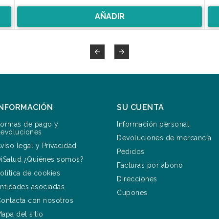
AÑADIR


INFORMACIÓN
SU CUENTA
ormas de pago y
Información personal
evoluciones
Devoluciones de mercancía
viso legal y Privacidad
Pedidos
iSalud ¿Quiénes somos?
Facturas por abono
olítica de cookies
Direcciones
ntidades asociadas
Cupones
ontacta con nosotros
apa del sitio