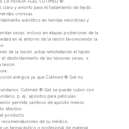
E LA HERIDA >GEL CUTIMED ®:
claro y amorfo para el tratamiento de tejido
eridas crónicas.
damiento autolítico en heridas necróticas y
ridas secas, incluso en etapas posteriores de la
medad en el entorno de la lesión favoreciendo la
ón.
s de la lesión, actúa rehidratando el tejido
 el desbridamiento de las lesiones secas, o
 lesión.
ura:
acción alérgica ya que Cutimed ® Gel no
cundarios: Cutimed ® Gel se puede cubrir con
ndario, p. ej., apósitos para películas
erior permite cambios de apósito menos
to efectivo
del producto.
y recomendaciones de su médico.
 un farmacéutico o profesional de material