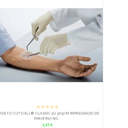





PÓSITO CUTICELL® CLASSIC 5U 5X5CM IMPREGNADO DE
APÓSITO C
PARAFINA NO...
Precio
2,97 €