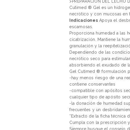
>PREPARACIÓN DEL LECHO D
Cutimed ® Gel es un hidrogel 
necrótico y con mucosas en h
Indicaciones
Apoya el desbri
escamosas.
Proporciona humedad a las he
cicatrización. Mantiene la hu
granulación y la reepitelizaci
Dependiendo de las condicione
necrótico seco para estimular
absorbiendo el exudado de la
Gel Cutimed ® formulación p
-hay menos riesgo de una re
contiene conservantes
-compatible con apósitos se
cualquier tipo de apósito secu
-la donación de humedad sup
frecuentes y un desbridamien
*Extracto de la ficha técnica 
Cumpla con la prescripción 
Siempre busque el consejo de