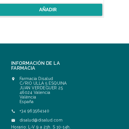
AÑADIR
INFORMACIÓN DE LA
FARMACIA
Farmacia Disalud

C/RIO ULLA 5 ESQUINA
JUAN VERDEGUER 25
46024 Valencia
València
España
+34 963564140

disalud@disalud.com

Horario: L-V 9 a 21h. S 10-14h.