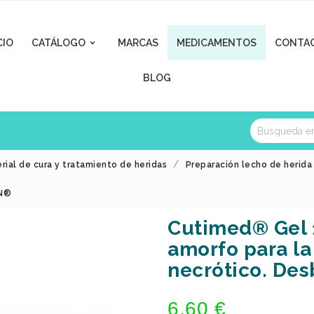
CIO
CATÁLOGO
MARCAS
MEDICAMENTOS
CONTA

BLOG
rial de cura y tratamiento de heridas
Preparación lecho de herid
SN®
Cutimed® Gel 
amorfo para la
necrótico. De
6,60 €