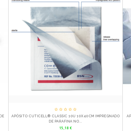





DE
APÓSITO CUTICELL® CLASSIC 10U 10X40CM IMPREGNADO
A
DE PARAFINA NO...
Precio
15,18 €