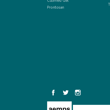
Cutimed Gel
T
Prontosan