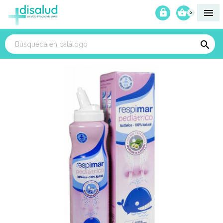



0
