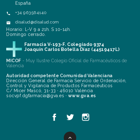
España
+34 963564140

disalud@disalud.com

Horario: L-V 9 a 21h. S 10-14h.
Domingo cerrado.
Farmacia V-193-F. Colegiado 9374
Joaquín Carlos Botella Díaz (44519417L)
MICOF
- Muy Ilustre Colegio Oficial de Farmacéuticos de
Valencia
Autoridad competente Comunidad Valenciana
Dirección General de Farmacia Servicio de Ordenación,
Control y Vigilancia de Productos Farmacéuticos
C/ Micer Mascó, 31-33 · 46010 València
socvpf.dgfarmacia@gva.es ·
www.gva.es
