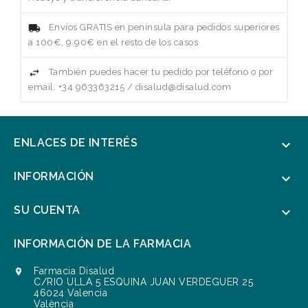
Envíos GRATIS en península para pedidos superiores
a 100€, 9.90€ en el resto de los casos.
También puedes hacer tu pedido por teléfono o por
email. +34 963363215 / disalud@disalud.com
ENLACES DE INTERÉS

INFORMACIÓN

SU CUENTA

INFORMACIÓN DE LA FARMACIA
Farmacia Disalud

C/RIO ULLA 5 ESQUINA JUAN VERDEGUER 25
46024 Valencia
València