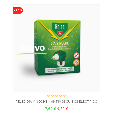
-20%





RÉLEC DÍA Y NOCHE – ANTIMOSQUITOS ELÉCTRICO
Precio
7,60 €
9,50 €
Precio
base