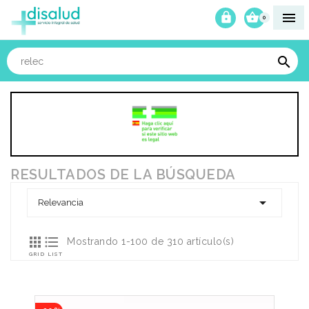



0

RESULTADOS DE LA BÚSQUEDA

Relevancia


Mostrando 1-100 de 310 artículo(s)
GRID
LIST