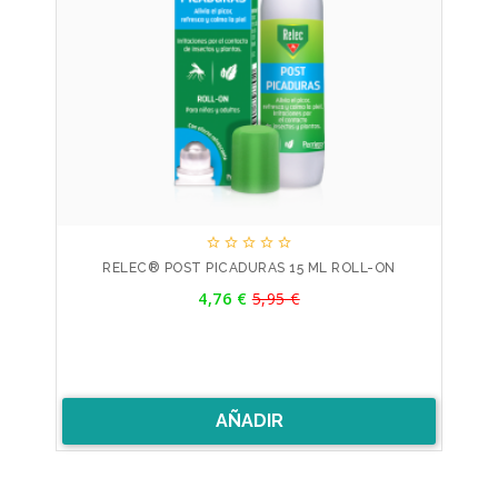





RELEC® POST PICADURAS 15 ML ROLL-ON
Precio
4,76 €
5,95 €
Precio
base
AÑADIR