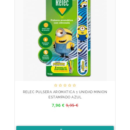





RELEC PULSERA AROMATICA 1 UNIDAD MINION
ESTAMPADO AZUL
Precio
7,96 €
9,95 €
Precio
base