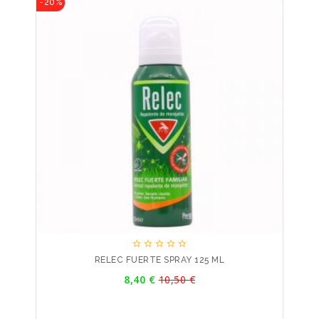
-20%





RELEC FUERTE SPRAY 125 ML
Precio
8,40 €
10,50 €
Precio
base