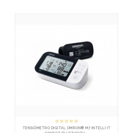





TENSIÓMETRO DIGITAL OMRON® M7 INTELLI IT