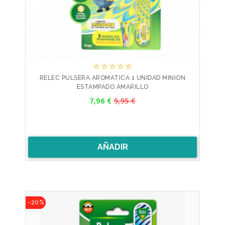





RELEC PULSERA AROMATICA 1 UNIDAD MINION
ESTAMPADO AMARILLO
Precio
7,96 €
9,95 €
Precio
base
AÑADIR
-20%