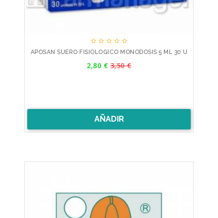





APOSAN SUERO FISIOLOGICO MONODOSIS 5 ML 30 U
Precio
2,80 €
3,50 €
Precio
base
AÑADIR