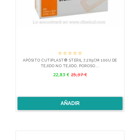





APÓSITO CUTIPLAST® STERIL 7,2X5CM 100U DE
TEJIDO NO TEJIDO, POROSO....
Precio
22,83 €
25,37 €
Precio
base
AÑADIR