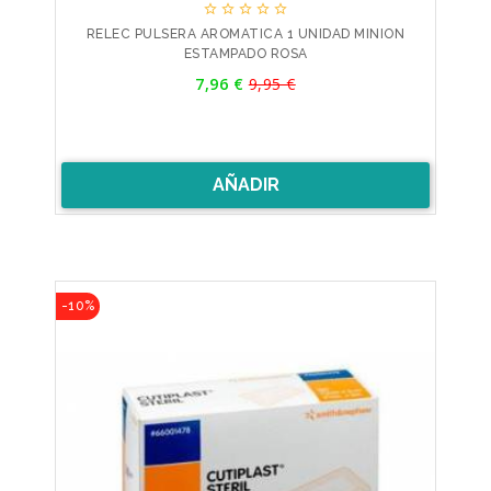





RELEC PULSERA AROMATICA 1 UNIDAD MINION
ESTAMPADO ROSA
Precio
7,96 €
9,95 €
Precio
base
AÑADIR
-10%