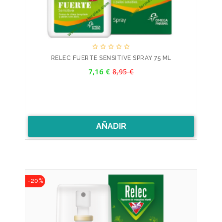





RELEC FUERTE SENSITIVE SPRAY 75 ML
Precio
7,16 €
8,95 €
Precio
base
AÑADIR
-20%