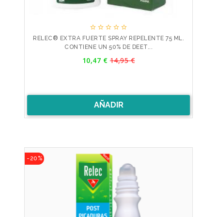





RELEC® EXTRA FUERTE SPRAY REPELENTE 75 ML.
CONTIENE UN 50% DE DEET...
Precio
10,47 €
14,95 €
Precio
base
AÑADIR
-20%