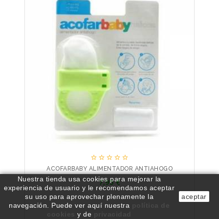





ACOFARBABY ALIMENTADOR ANTIAHOGO
Precio
Nuestra tienda usa cookies para mejorar la
7,95 €
experiencia de usuario y le recomendamos aceptar
su uso para aprovechar plenamente la
aceptar
navegación.
Puede ver aquí nuestra
política de
cookies
y de
privacidad