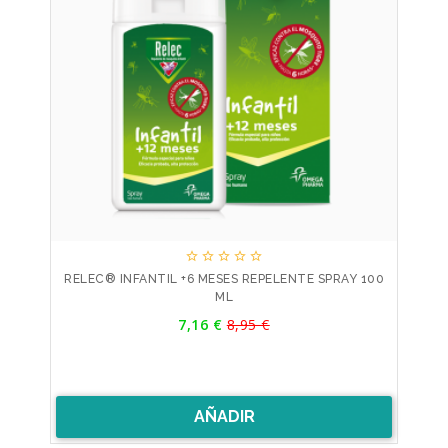





RELEC® INFANTIL +6 MESES REPELENTE SPRAY 100
ML
Precio
7,16 €
8,95 €
Precio
base
AÑADIR