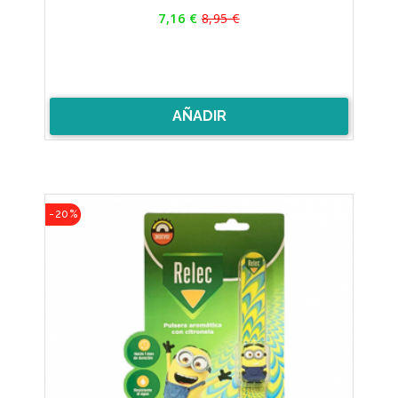
Precio
7,16 €
8,95 €
Precio
base
AÑADIR
-20%