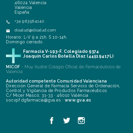
46024 Valencia
València
España
+34 963564140

disalud@disalud.com

Horario: L-V 9 a 21h. S 10-14h.
Domingo cerrado.
Farmacia V-193-F. Colegiado 9374
Joaquín Carlos Botella Díaz (44519417L)
MICOF
- Muy Ilustre Colegio Oficial de Farmacéuticos de
Valencia
Autoridad competente Comunidad Valenciana
Dirección General de Farmacia Servicio de Ordenación,
Control y Vigilancia de Productos Farmacéuticos
C/ Micer Mascó, 31-33 · 46010 València
socvpf.dgfarmacia@gva.es ·
www.gva.es