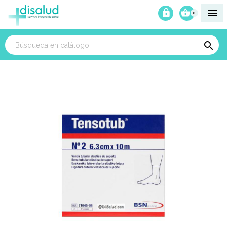



0
