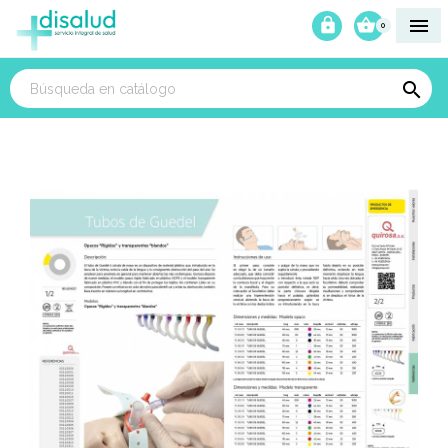



0
