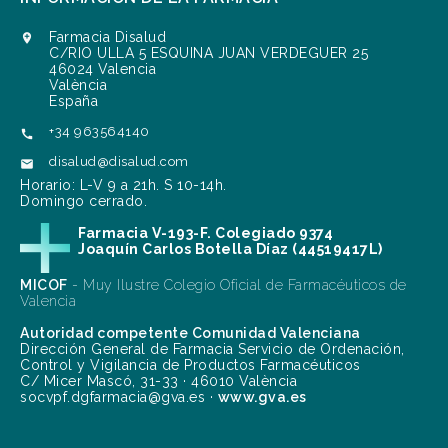
Farmacia Disalud

C/RIO ULLA 5 ESQUINA JUAN VERDEGUER 25
46024 Valencia
València
España
+34 963564140

disalud@disalud.com

Horario: L-V 9 a 21h. S 10-14h.
Domingo cerrado.
Farmacia V-193-F. Colegiado 9374
Joaquín Carlos Botella Díaz (44519417L)
MICOF
- Muy Ilustre Colegio Oficial de Farmacéuticos de
Valencia
Autoridad competente Comunidad Valenciana
Dirección General de Farmacia Servicio de Ordenación,
Control y Vigilancia de Productos Farmacéuticos
C/ Micer Mascó, 31-33 · 46010 València
socvpf.dgfarmacia@gva.es ·
www.gva.es