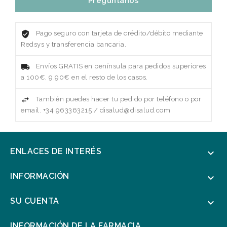
Pregúntanos
Pago seguro con tarjeta de crédito/débito mediante
Redsys y transferencia bancaria.
Envíos GRATIS en península para pedidos superiores
a 100€, 9.90€ en el resto de los casos.
También puedes hacer tu pedido por teléfono o por
email. +34 963363215 / disalud@disalud.com
ENLACES DE INTERÉS

INFORMACIÓN

SU CUENTA

INFORMACIÓN DE LA FARMACIA