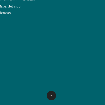
apa del sitio
iendas
