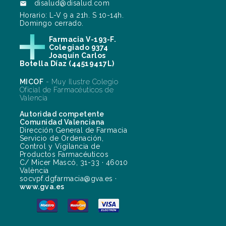
disalud@disalud.com

Horario: L-V 9 a 21h. S 10-14h.
Domingo cerrado.
Farmacia V-193-F.
Colegiado 9374
Joaquín Carlos
Botella Díaz (44519417L)
MICOF
- Muy Ilustre Colegio
Oficial de Farmacéuticos de
Valencia
Autoridad competente
Comunidad Valenciana
Dirección General de Farmacia
Servicio de Ordenación,
Control y Vigilancia de
Productos Farmacéuticos
C/ Micer Mascó, 31-33 · 46010
València
socvpf.dgfarmacia@gva.es ·
www.gva.es