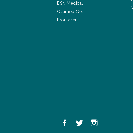
BSN Medical
M
Cutimed Gel
T
Prontosan