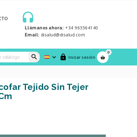

CTO
+34 963564140
Llámanos ahora:
disalud@disalud.com
Email:
0



Iniciar sesión

ofar Tejido Sin Tejer
 Cm