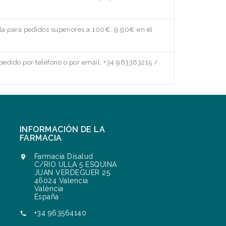
a para pedidos superiores a 100€, 9.90€ en el
edido por teléfono o por email. +34 963363215 /
INFORMACIÓN DE LA
FARMACIA
Farmacia Disalud

C/RIO ULLA 5 ESQUINA
JUAN VERDEGUER 25
46024 Valencia
València
España
+34 963564140
