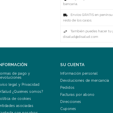
bancaria.
Envíos GRATIS en penínsul
resto de los casos.
También puedes hacer tu p
disalud@disalud.com
INFORMACIÓN
SU CUENTA
ormas de pago y
Información personal
evoluciones
Devoluciones de mercancía
viso legal y Privacidad
Pedidos
iSalud ¿Quiénes somos?
Facturas por abono
olítica de cookies
Direcciones
ntidades asociadas
Cupones
ontacta con nosotros