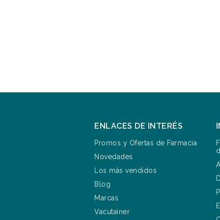
ENLACES DE INTERÉS
Promos y Ofertas de Farmacia
F
d
Novedades
A
Los más vendidos
D
Blog
P
Marcas
E
Vacutainer
C