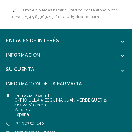
También puedes hacer tu pedido por teléfono o por
email. +34 963363215 / disalud@disalud.com
ENLACES DE INTERÉS

INFORMACIÓN

SU CUENTA

INFORMACIÓN DE LA FARMACIA
Farmacia Disalud

C/RIO ULLA 5 ESQUINA JUAN VERDEGUER 25
46024 Valencia
València
España
+34 963564140
