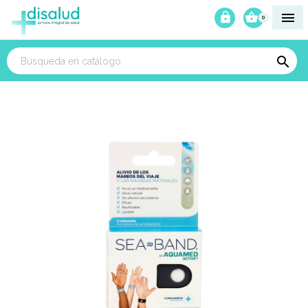



0
