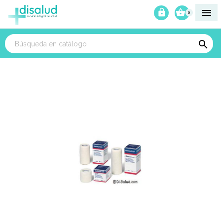



0
