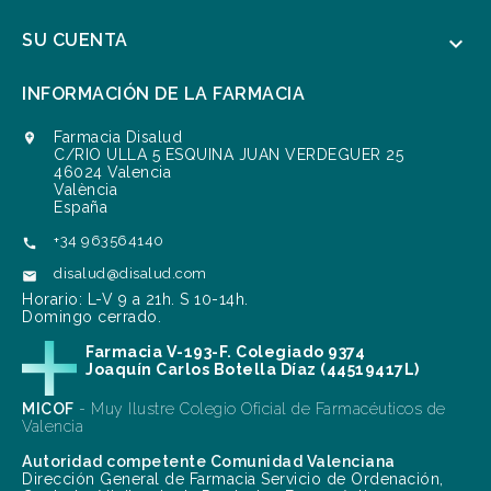
SU CUENTA

INFORMACIÓN DE LA FARMACIA
Farmacia Disalud

C/RIO ULLA 5 ESQUINA JUAN VERDEGUER 25
46024 Valencia
València
España
+34 963564140

disalud@disalud.com

Horario: L-V 9 a 21h. S 10-14h.
Domingo cerrado.
Farmacia V-193-F. Colegiado 9374
Joaquín Carlos Botella Díaz (44519417L)
MICOF
- Muy Ilustre Colegio Oficial de Farmacéuticos de
Valencia
Autoridad competente Comunidad Valenciana
Dirección General de Farmacia Servicio de Ordenación,