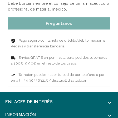
Debe buscar siempre el consejo de un farmacéutico o
profesional de material médico.
Pregúntanos
Pago seguro con tarjeta de crédito/débito mediante
Redsys y transferencia bancaria.
Envíos GRATIS en península para pedidos superiores
a 100€, 9.90€ en el resto de los casos.
También puedes hacer tu pedido por teléfono o por
email. +34 963363215 / disalud@disalud.com
ENLACES DE INTERÉS

INFORMACIÓN
