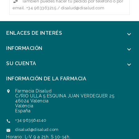
También puedes hacer tu pedido por teléfono o por
email. +34 963363215 / disalud@disalud.com
ENLACES DE INTERÉS

INFORMACIÓN

SU CUENTA

INFORMACIÓN DE LA FARMACIA
Farmacia Disalud

C/RIO ULLA 5 ESQUINA JUAN VERDEGUER 25
46024 Valencia
València
España
+34 963564140

disalud@disalud.com

Horario: L-V 9 a 21h. S 10-14h.