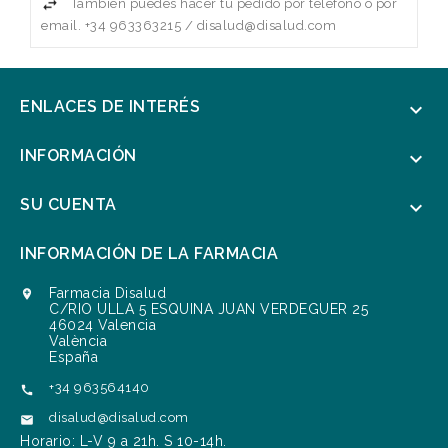
También puedes hacer tu pedido por teléfono o por
email. +34 963363215 / disalud@disalud.com
ENLACES DE INTERÉS

INFORMACIÓN

SU CUENTA

INFORMACIÓN DE LA FARMACIA
Farmacia Disalud

C/RIO ULLA 5 ESQUINA JUAN VERDEGUER 25
46024 Valencia
València
España
+34 963564140

disalud@disalud.com

Horario: L-V 9 a 21h. S 10-14h.