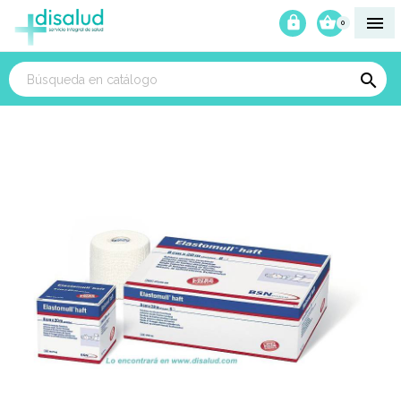



0
