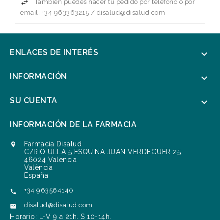
También puedes hacer tu pedido por teléfono o por
email. +34 963363215 / disalud@disalud.com
ENLACES DE INTERÉS

INFORMACIÓN

SU CUENTA

INFORMACIÓN DE LA FARMACIA
Farmacia Disalud

C/RIO ULLA 5 ESQUINA JUAN VERDEGUER 25
46024 Valencia
València
España
+34 963564140

disalud@disalud.com

Horario: L-V 9 a 21h. S 10-14h.