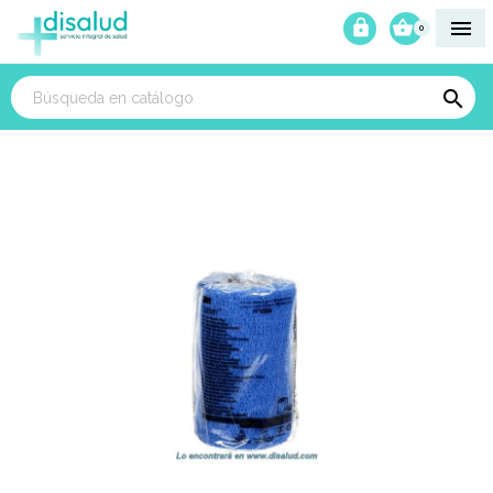



0
