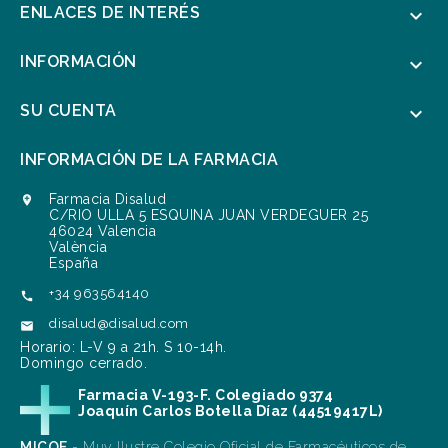
ENLACES DE INTERÉS

INFORMACIÓN

SU CUENTA

INFORMACIÓN DE LA FARMACIA
Farmacia Disalud

C/RIO ULLA 5 ESQUINA JUAN VERDEGUER 25
46024 Valencia
València
España
+34 963564140

disalud@disalud.com

Horario: L-V 9 a 21h. S 10-14h.
Domingo cerrado.
Farmacia V-193-F. Colegiado 9374
Joaquín Carlos Botella Díaz (44519417L)
MICOF
- Muy Ilustre Colegio Oficial de Farmacéuticos de