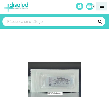



0
