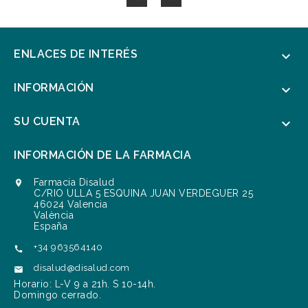
ENLACES DE INTERÉS

INFORMACIÓN

SU CUENTA

INFORMACIÓN DE LA FARMACIA
Farmacia Disalud

C/RIO ULLA 5 ESQUINA JUAN VERDEGUER 25
46024 Valencia
València
España
+34 963564140

disalud@disalud.com

Horario: L-V 9 a 21h. S 10-14h.
Domingo cerrado.