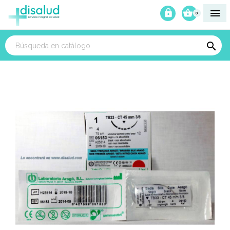



0
