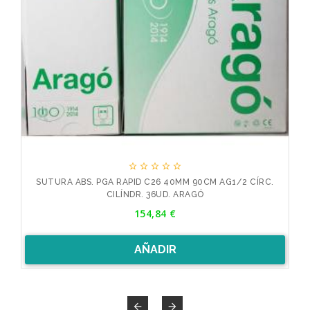





O
SUTURA ABS. PGA RAPID C26 40MM 90CM AG1/2 CÍRC.
S
CILÍNDR. 36UD. ARAGÓ
Precio
154,84 €
AÑADIR

