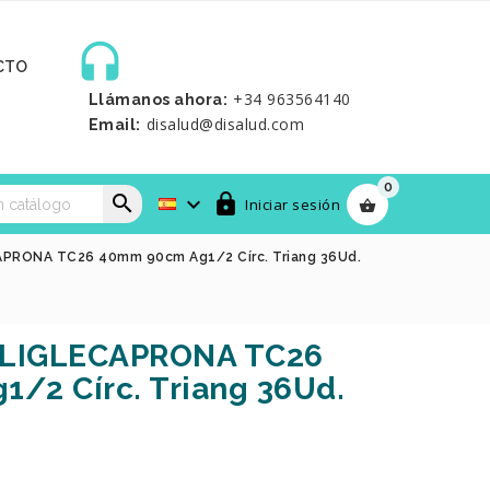

CTO
+34 963564140
Llámanos ahora:
disalud@disalud.com
Email:
0



Iniciar sesión

APRONA TC26 40mm 90cm Ag1/2 Círc. Triang 36Ud.
POLIGLECAPRONA TC26
/2 Círc. Triang 36Ud.