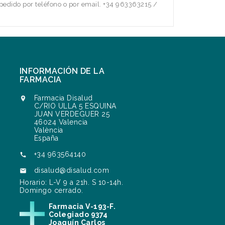
edido por teléfono o por email. +34 963363215 /
INFORMACIÓN DE LA
FARMACIA
Farmacia Disalud

C/RIO ULLA 5 ESQUINA
JUAN VERDEGUER 25
46024 Valencia
València
España
+34 963564140

disalud@disalud.com

Horario: L-V 9 a 21h. S 10-14h.
Domingo cerrado.
Farmacia V-193-F.
Colegiado 9374
Joaquín Carlos