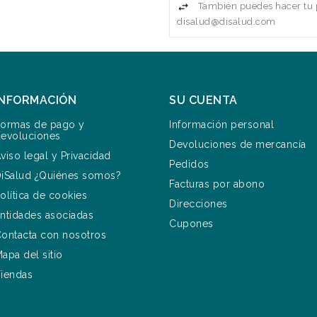
También puedes hacer tu p
disalud@disalud.com
INFORMACIÓN
SU CUENTA
ormas de pago y
Información personal
evoluciones
Devoluciones de mercancía
viso legal y Privacidad
Pedidos
iSalud ¿Quiénes somos?
Facturas por abono
olítica de cookies
Direcciones
ntidades asociadas
Cupones
ontacta con nosotros
apa del sitio
iendas