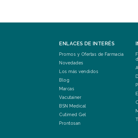
ENLACES DE INTERÉS
Promos y Ofertas de Farmacia
F
d
Novedades
A
Los más vendidos
D
Blog
P
Marcas
E
Vacutainer
C
BSN Medical
M
Cutimed Gel
T
Prontosan