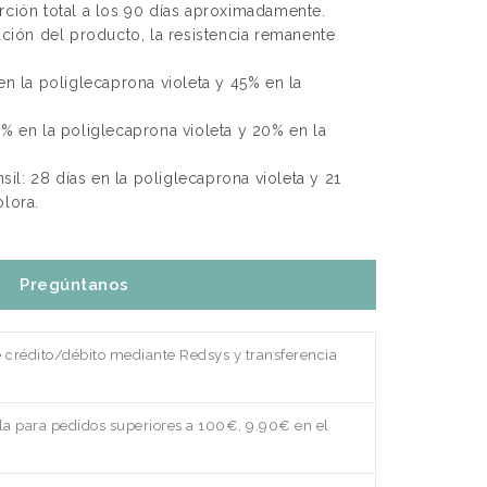
rción total a los 90 días aproximadamente.
tación del producto, la resistencia remanente
en la poliglecaprona violeta y 45% en la
0% en la poliglecaprona violeta y 20% en la
nsil: 28 días en la poliglecaprona violeta y 21
olora.
Pregúntanos
e crédito/débito mediante Redsys y transferencia
a para pedidos superiores a 100€, 9.90€ en el