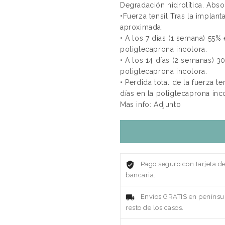
Degradación hidrolítica. Abso
•Fuerza tensil Tras la implan
aproximada:
• A los 7 días (1 semana) 55% 
poliglecaprona incolora.
• A los 14 días (2 semanas) 3
poliglecaprona incolora.
• Perdida total de la fuerza te
días en la poliglecaprona inc
Mas info: Adjunto
Pago seguro con tarjeta d
bancaria.
Envíos GRATIS en penínsul
resto de los casos.