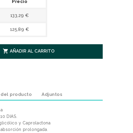
Precio
133,29 €
125,89 €

AÑADIR AL CARRITO
 del producto
Adjuntos
na
0 DIAS.
licólico y Caprolactona
y absorción prolongada.