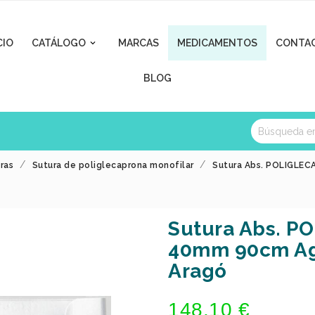
CIO
CATÁLOGO
MARCAS
MEDICAMENTOS
CONTA

BLOG
ras
Sutura de poliglecaprona monofilar
Sutura Abs. POLIGLEC
Sutura Abs. 
40mm 90cm Ag1
Aragó
148,10 €