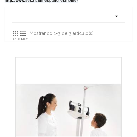
http://www.seca.com/espanol/es/home/



Mostrando 1-3 de 3 artículo(s)
GRID
LIST