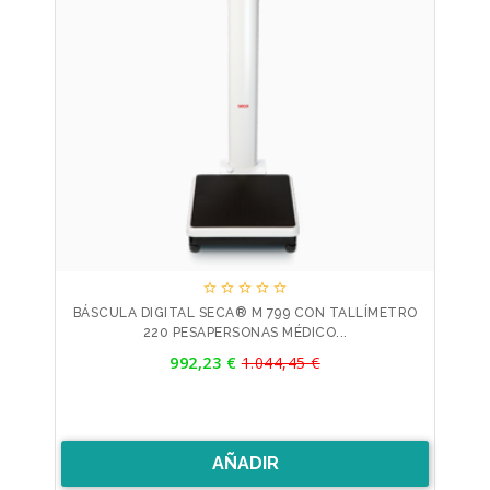





BÁSCULA DIGITAL SECA® M 799 CON TALLÍMETRO
220 PESAPERSONAS MÉDICO...
Precio
992,23 €
1.044,45 €
Precio
base
AÑADIR