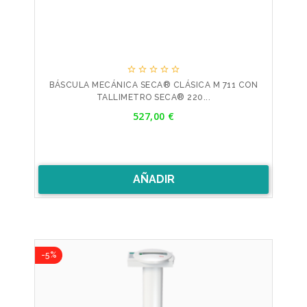





BÁSCULA MECÁNICA SECA® CLÁSICA M 711 CON
TALLIMETRO SECA® 220...
Precio
527,00 €
AÑADIR
-5%