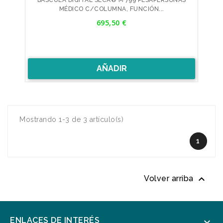
BÁSCULA DIGITAL SECA® M 799 PESAPERSONAS
MÉDICO C/COLUMNA, FUNCIÓN...
Precio
695,50 €
AÑADIR
Mostrando 1-3 de 3 artículo(s)
1

Volver arriba
ENLACES DE INTERÉS
