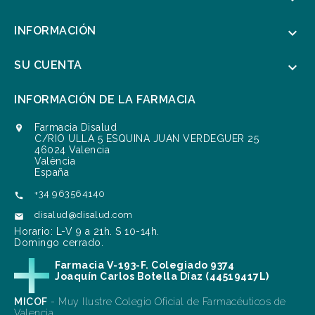
INFORMACIÓN

SU CUENTA

INFORMACIÓN DE LA FARMACIA
Farmacia Disalud

C/RIO ULLA 5 ESQUINA JUAN VERDEGUER 25
46024 Valencia
València
España
+34 963564140

disalud@disalud.com

Horario: L-V 9 a 21h. S 10-14h.
Domingo cerrado.
Farmacia V-193-F. Colegiado 9374
Joaquín Carlos Botella Díaz (44519417L)
MICOF
- Muy Ilustre Colegio Oficial de Farmacéuticos de
Valencia