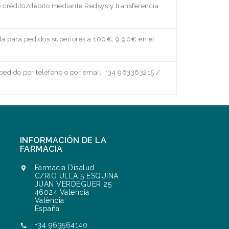
e crédito/débito mediante Redsys y transferencia
a para pedidos superiores a 100€, 9.90€ en el
edido por teléfono o por email. +34 963363215 /
INFORMACIÓN DE LA
FARMACIA
Farmacia Disalud

C/RIO ULLA 5 ESQUINA
JUAN VERDEGUER 25
46024 Valencia
València
España
+34 963564140
