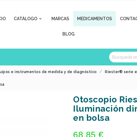
CIO
CATÁLOGO
MARCAS
MEDICAMENTOS
CONTA

BLOG
uipos e instrumentos de medida y de diagnóstico
Riester® serie 
lsa
Otoscopio Rie
Iluminación dir
en bolsa
68,85 €