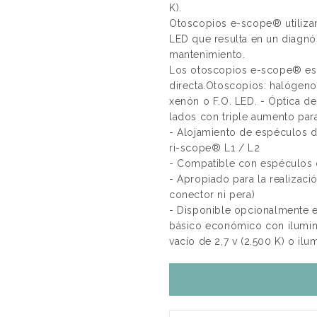
K).
Otoscopios e-scope® utilizan
LED que resulta en un diagnó
mantenimiento.
Los otoscopios e-scope® está
directa.Otoscopios: halógenos
xenón o F.O. LED. - Óptica d
lados con triple aumento para
- Alojamiento de espéculos d
ri-scope® L1 / L2
- Compatible con espéculos 
- Apropiado para la realizaci
conector ni pera)
- Disponible opcionalmente 
básico económico con ilumina
vacío de 2,7 v (2.500 K) o il