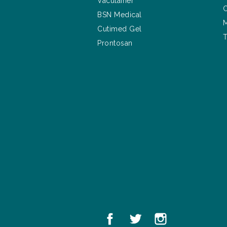
Vacutainer
C
BSN Medical
M
Cutimed Gel
T
Prontosan