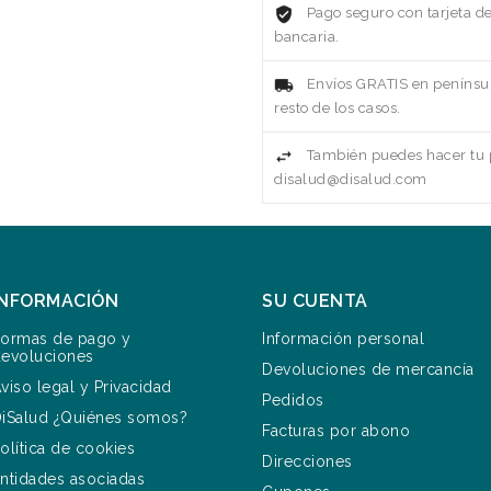
Pago seguro con tarjeta d
bancaria.
Envíos GRATIS en penínsul
resto de los casos.
También puedes hacer tu p
disalud@disalud.com
INFORMACIÓN
SU CUENTA
ormas de pago y
Información personal
evoluciones
Devoluciones de mercancía
viso legal y Privacidad
Pedidos
iSalud ¿Quiénes somos?
Facturas por abono
olítica de cookies
Direcciones
ntidades asociadas