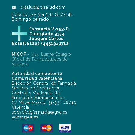
disalud@disalud.com

Horario: L-V 9 a 21h. S 10-14h.
Domingo cerrado.
Farmacia V-193-F.
Colegiado 9374
Joaquín Carlos
Botella Díaz (44519417L)
MICOF
- Muy Ilustre Colegio
Oficial de Farmacéuticos de
Valencia
Autoridad competente
Comunidad Valenciana
Dirección General de Farmacia
Servicio de Ordenación,
Control y Vigilancia de
Productos Farmacéuticos
C/ Micer Mascó, 31-33 · 46010
València
socvpf.dgfarmacia@gva.es ·
www.gva.es