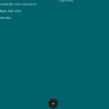
Cupones
ontacta con nosotros
apa del sitio
iendas
