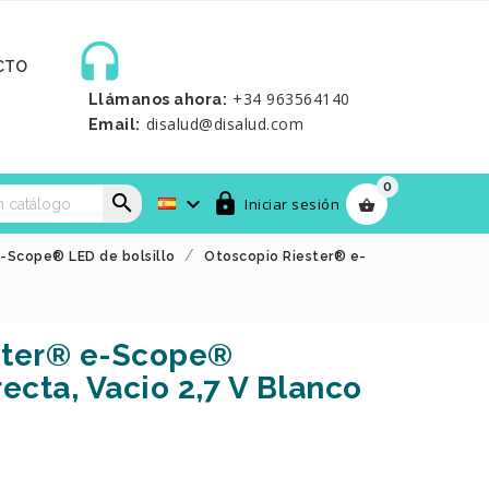

CTO
+34 963564140
Llámanos ahora:
disalud@disalud.com
Email:
0



Iniciar sesión

e-Scope® LED de bolsillo
Otoscopio Riester® e-
ster® e-Scope®
ecta, Vacio 2,7 V Blanco