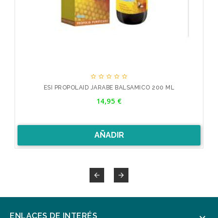





ESI PROPOLAID JARABE BALSAMICO 200 ML
Precio
14,95 €
AÑADIR


ENLACES DE INTERÉS
