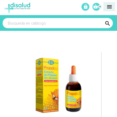



0
