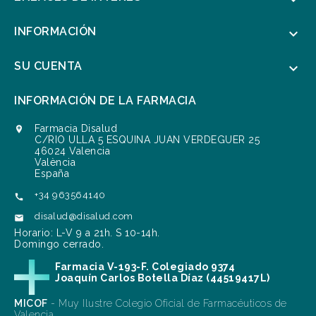
INFORMACIÓN

SU CUENTA

INFORMACIÓN DE LA FARMACIA
Farmacia Disalud

C/RIO ULLA 5 ESQUINA JUAN VERDEGUER 25
46024 Valencia
València
España
+34 963564140

disalud@disalud.com

Horario: L-V 9 a 21h. S 10-14h.
Domingo cerrado.
Farmacia V-193-F. Colegiado 9374
Joaquín Carlos Botella Díaz (44519417L)
MICOF
- Muy Ilustre Colegio Oficial de Farmacéuticos de
Valencia