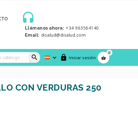

CTO
+34 963564140
Llámanos ahora:
disalud@disalud.com
Email:
0



Iniciar sesión

LO CON VERDURAS 250