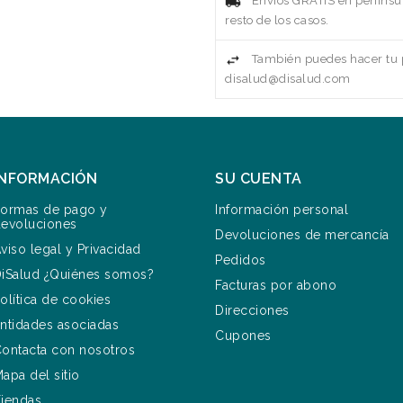
Envíos GRATIS en penínsul
resto de los casos.
También puedes hacer tu p
disalud@disalud.com
INFORMACIÓN
SU CUENTA
ormas de pago y
Información personal
evoluciones
Devoluciones de mercancía
viso legal y Privacidad
Pedidos
iSalud ¿Quiénes somos?
Facturas por abono
olítica de cookies
Direcciones
ntidades asociadas
Cupones
ontacta con nosotros
apa del sitio
iendas