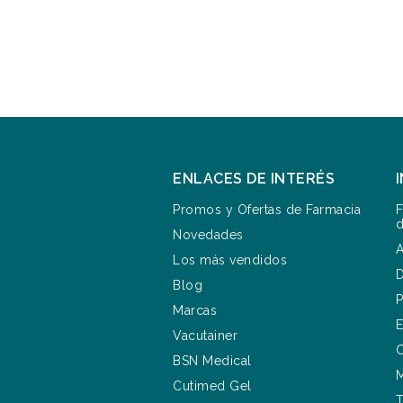
ENLACES DE INTERÉS
Promos y Ofertas de Farmacia
F
d
Novedades
A
Los más vendidos
D
Blog
P
Marcas
E
Vacutainer
C
BSN Medical
M
Cutimed Gel
T