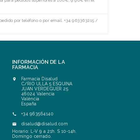
a para pedidos superiores a 100€, 9.90€ en el
edido por teléfono o por email. +34 963363215 /
INFORMACIÓN DE LA
FARMACIA
Farmacia Disalud

C/RIO ULLA 5 ESQUINA
JUAN VERDEGUER 25
46024 Valencia
València
España
+34 963564140

disalud@disalud.com

Horario: L-V 9 a 21h. S 10-14h.
Domingo cerrado.