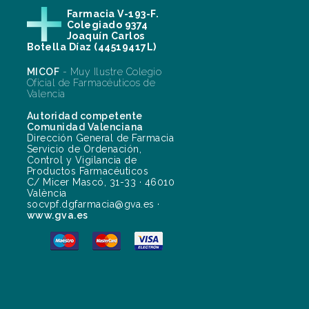
Farmacia V-193-F.
Colegiado 9374
Joaquín Carlos
Botella Díaz (44519417L)
MICOF
- Muy Ilustre Colegio
Oficial de Farmacéuticos de
Valencia
Autoridad competente
Comunidad Valenciana
Dirección General de Farmacia
Servicio de Ordenación,
Control y Vigilancia de
Productos Farmacéuticos
C/ Micer Mascó, 31-33 · 46010
València
socvpf.dgfarmacia@gva.es ·
www.gva.es