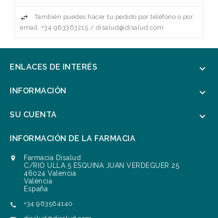
También puedes hacer tu pedido por teléfono o por
email. +34 963363215 / disalud@disalud.com
ENLACES DE INTERÉS

INFORMACIÓN

SU CUENTA

INFORMACIÓN DE LA FARMACIA
Farmacia Disalud

C/RIO ULLA 5 ESQUINA JUAN VERDEGUER 25
46024 Valencia
València
España
+34 963564140
