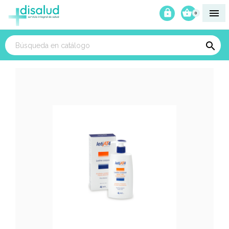



0
