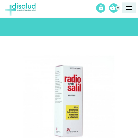



0