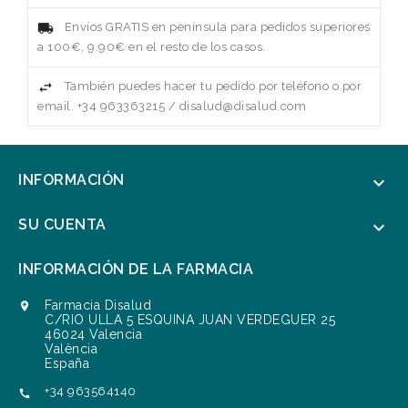
Envíos GRATIS en península para pedidos superiores
a 100€, 9.90€ en el resto de los casos.
También puedes hacer tu pedido por teléfono o por
email. +34 963363215 / disalud@disalud.com
INFORMACIÓN

SU CUENTA

INFORMACIÓN DE LA FARMACIA
Farmacia Disalud

C/RIO ULLA 5 ESQUINA JUAN VERDEGUER 25
46024 Valencia
València
España
+34 963564140
