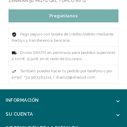
ZENAVAN 50 MG/G GEL TOPICO 60 G
Pregúntanos
Pago seguro con tarjeta de crédito/débito mediante
Redsys y transferencia bancaria.
Envíos GRATIS en península para pedidos superiores
a 100€, 9.90€ en el resto de los casos.
También puedes hacer tu pedido por teléfono o por
email. +34 963363215 / disalud@disalud.com
INFORMACIÓN

SU CUENTA
