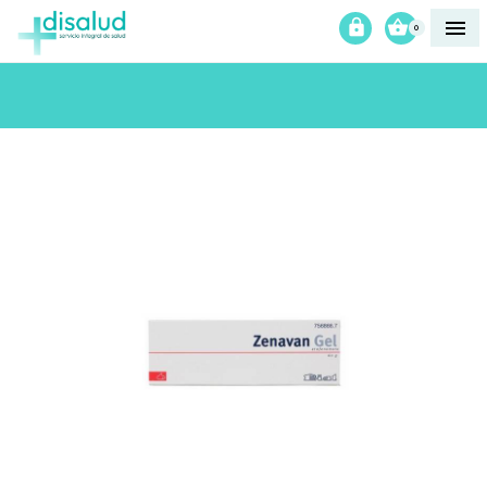



0