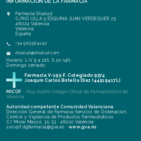
INFORMACIÓN DE LA FARMACIA
Farmacia Disalud

C/RIO ULLA 5 ESQUINA JUAN VERDEGUER 25
46024 Valencia
València
España
+34 963564140

disalud@disalud.com

Horario: L-V 9 a 21h. S 10-14h.
Domingo cerrado.
Farmacia V-193-F. Colegiado 9374
Joaquín Carlos Botella Díaz (44519417L)
MICOF
- Muy Ilustre Colegio Oficial de Farmacéuticos de
Valencia
Autoridad competente Comunidad Valenciana
Dirección General de Farmacia Servicio de Ordenación,
Control y Vigilancia de Productos Farmacéuticos
C/ Micer Mascó, 31-33 · 46010 València
socvpf.dgfarmacia@gva.es ·
www.gva.es