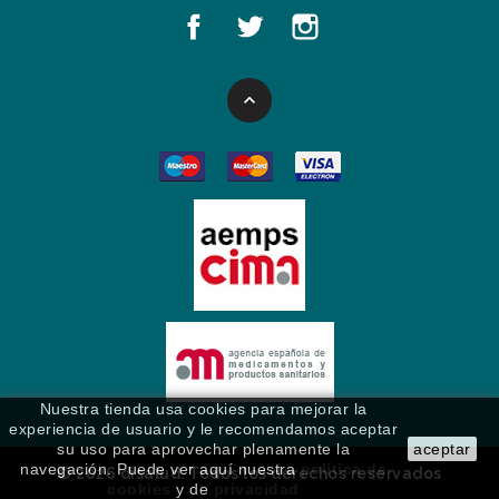

Nuestra tienda usa cookies para mejorar la
experiencia de usuario y le recomendamos aceptar
su uso para aprovechar plenamente la
aceptar
navegación.
Puede ver aquí nuestra
política de
© 2026 disalud. Todos los derechos reservados
cookies
y de
privacidad