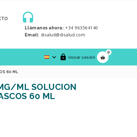

CTO
+34 963564140
Llámanos ahora:
disalud@disalud.com
Email:
0


Iniciar sesión

OS 60 ML
 MG/ML SOLUCION
ASCOS 60 ML