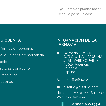
También puedes hacer tu p
disalud@disalud.com
SU CUENTA
INFORMACIÓN DE LA
FARMACIA
nformación personal
Farmacia Disalud

evoluciones de mercancía
C/RIO ULLA 5 ESQUINA
JUAN VERDEGUER 25
edidos
46024 Valencia
València
acturas por abono
España
irecciones
+34 963564140

Cupones
disalud@disalud.com

Horario: L-V 9 a 21h. S 10-14h.
Domingo cerrado.
Farmacia V-193-F.