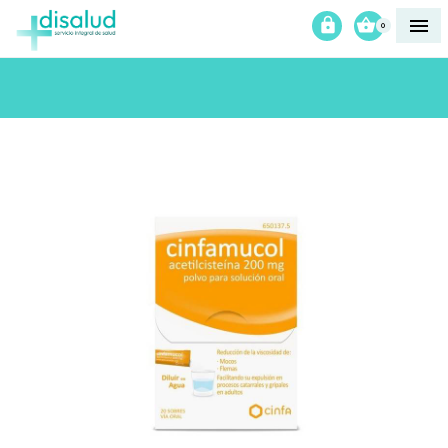



0