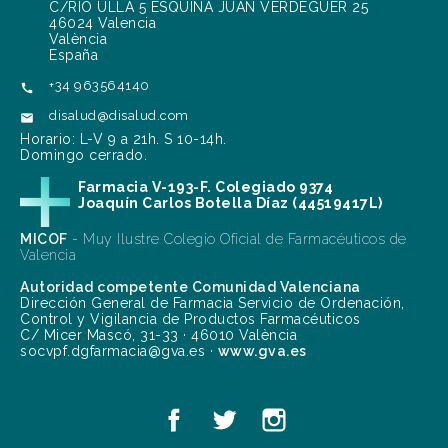
C/RIO ULLA 5 ESQUINA JUAN VERDEGUER 25
46024 Valencia
València
España
+34 963564140

disalud@disalud.com

Horario: L-V 9 a 21h. S 10-14h.
Domingo cerrado.
Farmacia V-193-F. Colegiado 9374
Joaquín Carlos Botella Díaz (44519417L)
MICOF
- Muy Ilustre Colegio Oficial de Farmacéuticos de
Valencia
Autoridad competente Comunidad Valenciana
Dirección General de Farmacia Servicio de Ordenación,
Control y Vigilancia de Productos Farmacéuticos
C/ Micer Mascó, 31-33 · 46010 València
socvpf.dgfarmacia@gva.es ·
www.gva.es