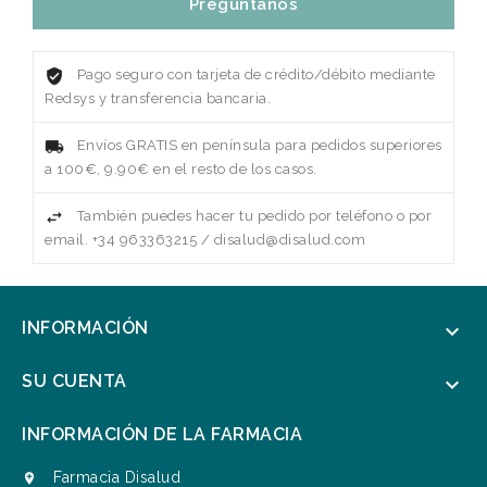
Pregúntanos
Pago seguro con tarjeta de crédito/débito mediante
Redsys y transferencia bancaria.
Envíos GRATIS en península para pedidos superiores
a 100€, 9.90€ en el resto de los casos.
También puedes hacer tu pedido por teléfono o por
email. +34 963363215 / disalud@disalud.com
INFORMACIÓN

SU CUENTA

INFORMACIÓN DE LA FARMACIA
Farmacia Disalud
