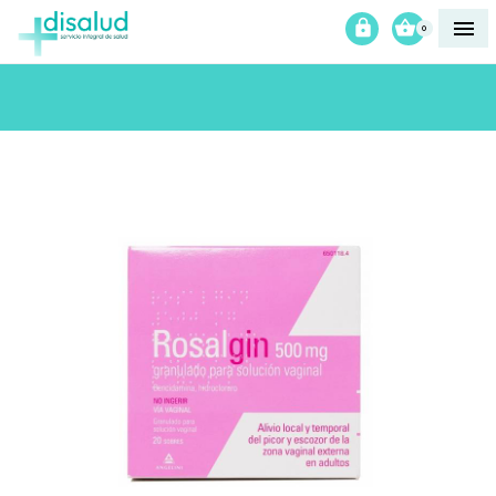



0