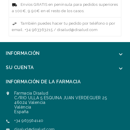
Envíos GRATIS en península para pedidos superiores
a 100€, 9.90€ en el resto de los casos.
También puedes hacer tu pedido por teléfono o por
email. +34 963363215 / disalud@disalud.com
INFORMACIÓN

SU CUENTA

INFORMACIÓN DE LA FARMACIA
Farmacia Disalud

C/RIO ULLA 5 ESQUINA JUAN VERDEGUER 25
46024 Valencia
València
España
+34 963564140

disalud@disalud.com