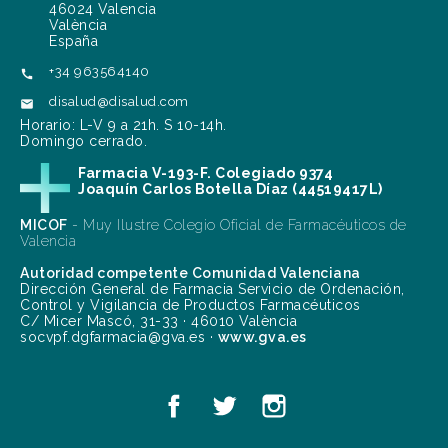
46024 Valencia
València
España
+34 963564140

disalud@disalud.com

Horario: L-V 9 a 21h. S 10-14h.
Domingo cerrado.
Farmacia V-193-F. Colegiado 9374
Joaquín Carlos Botella Díaz (44519417L)
MICOF
- Muy Ilustre Colegio Oficial de Farmacéuticos de
Valencia
Autoridad competente Comunidad Valenciana
Dirección General de Farmacia Servicio de Ordenación,
Control y Vigilancia de Productos Farmacéuticos
C/ Micer Mascó, 31-33 · 46010 València
socvpf.dgfarmacia@gva.es ·
www.gva.es