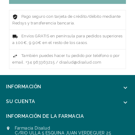
Pago seguro con tarjeta de crédito/débito mediante
Redsys y transferencia bancaria.
Envíos GRATIS en península para pedidos superiores
a 100€, 9.90€ en el resto de los casos.
También puedes hacer tu pedido por teléfono o por
email. +34 963363215 / disalud@disalud.com
INFORMACIÓN

SU CUENTA

INFORMACIÓN DE LA FARMACIA
Farmacia Disalud

C/RIO ULLA 5 ESQUINA JUAN VERDEGUER 25