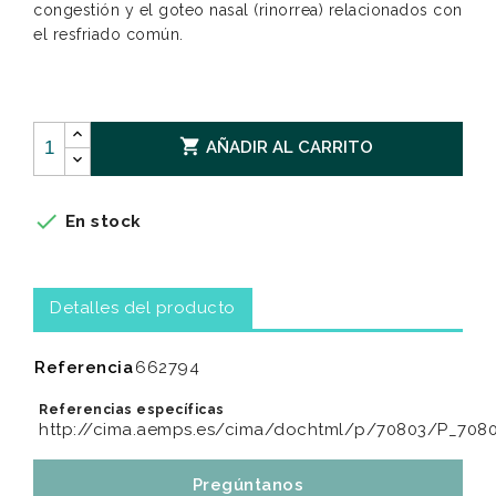
congestión y el goteo nasal (rinorrea) relacionados con
el resfriado común.

AÑADIR AL CARRITO

En stock
Detalles del producto
Referencia
662794
Referencias específicas
http://cima.aemps.es/cima/dochtml/p/70803/P_7080
Pregúntanos