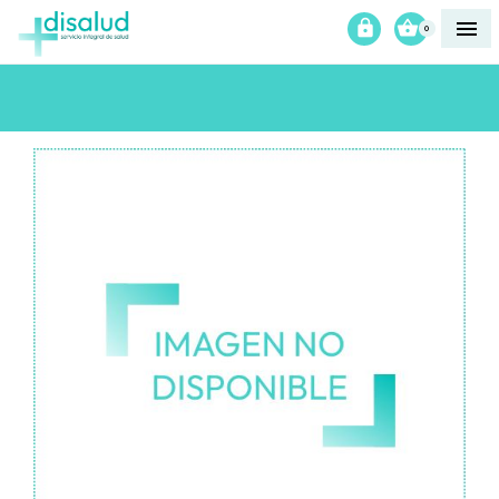



0