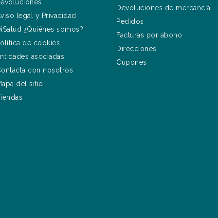
evoluciones
Devoluciones de mercancía
viso legal y Privacidad
Pedidos
iSalud ¿Quiénes somos?
Facturas por abono
olítica de cookies
Direcciones
ntidades asociadas
Cupones
ontacta con nosotros
apa del sitio
iendas