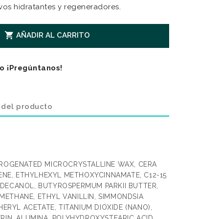
vos hidratantes y regeneradores.

AÑADIR AL CARRITO
o ¡Pregúntanos!
 del producto
DROGENATED MICROCRYSTALLINE WAX, CERA
LENE, ETHYLHEXYL METHOXYCINNAMATE, C12-15
DECANOL, BUTYROSPERMUM PARKII BUTTER,
ETHANE, ETHYL VANILLIN, SIMMONDSIA
HERYL ACETATE, TITANIUM DIOXIDE (NANO),
RIN, ALUMINA, POLYHYDROXYSTEARIC ACID,