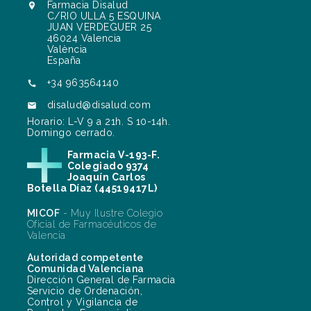
Farmacia Disalud

C/RIO ULLA 5 ESQUINA
JUAN VERDEGUER 25
46024 Valencia
València
España
+34 963564140

disalud@disalud.com

Horario: L-V 9 a 21h. S 10-14h.
Domingo cerrado.
Farmacia V-193-F.
Colegiado 9374
Joaquín Carlos
Botella Díaz (44519417L)
MICOF
- Muy Ilustre Colegio
Oficial de Farmacéuticos de
Valencia
Autoridad competente
Comunidad Valenciana
Dirección General de Farmacia
Servicio de Ordenación,
Control y Vigilancia de