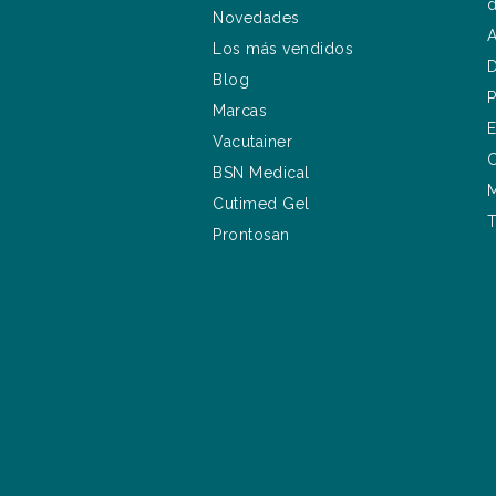
d
Novedades
A
Los más vendidos
D
Blog
P
Marcas
E
Vacutainer
C
BSN Medical
M
Cutimed Gel
T
Prontosan