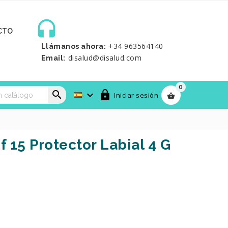

CTO
+34 963564140
Llámanos ahora:
disalud@disalud.com
Email:
0



Iniciar sesión

 15 Protector Labial 4 G