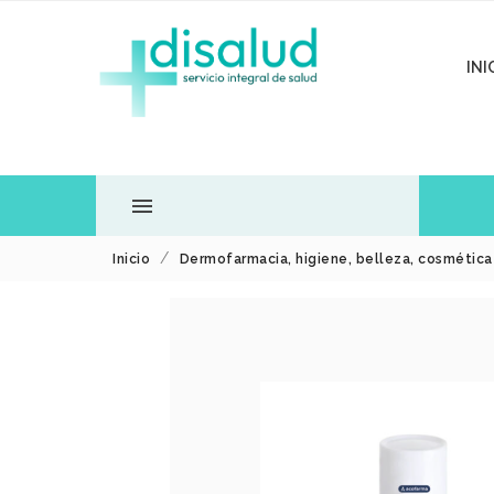
INI

Inicio
Dermofarmacia, higiene, belleza, cosmétic
TODOS LOS
DEPARTAMENTOS