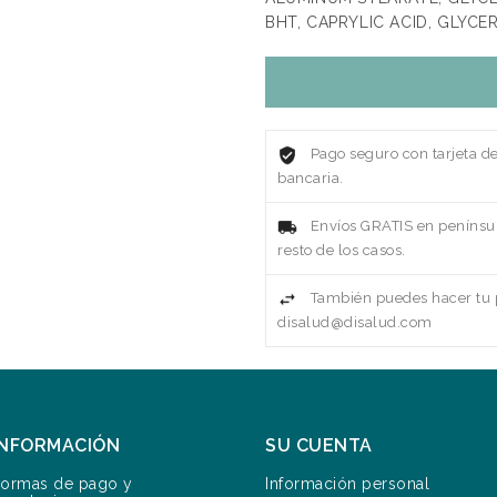
BHT, CAPRYLIC ACID, GLYCE
Pago seguro con tarjeta d
bancaria.
Envíos GRATIS en penínsul
resto de los casos.
También puedes hacer tu p
disalud@disalud.com
INFORMACIÓN
SU CUENTA
ormas de pago y
Información personal