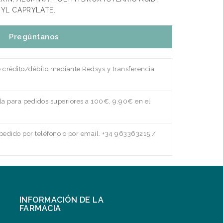
RYL CAPRYLATE.
Pregúntanos
e crédito/débito mediante Redsys y transferencia
a para pedidos superiores a 100€, 9.90€ en el
edido por teléfono o por email. +34 963363215 /
INFORMACIÓN DE LA
FARMACIA