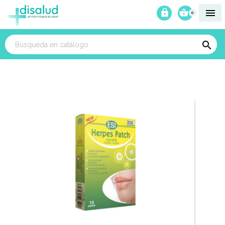



0
