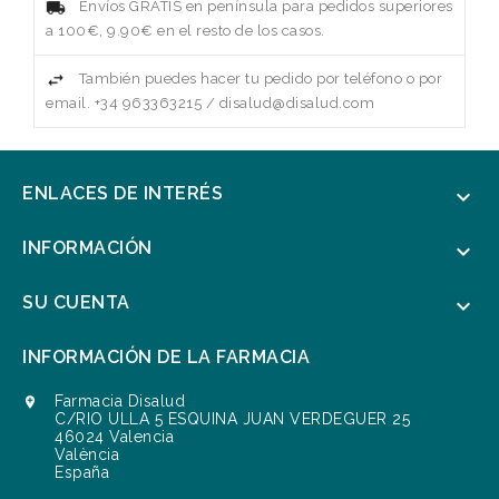
Envíos GRATIS en península para pedidos superiores
a 100€, 9.90€ en el resto de los casos.
También puedes hacer tu pedido por teléfono o por
email. +34 963363215 / disalud@disalud.com
ENLACES DE INTERÉS

INFORMACIÓN

SU CUENTA

INFORMACIÓN DE LA FARMACIA
Farmacia Disalud

C/RIO ULLA 5 ESQUINA JUAN VERDEGUER 25
46024 Valencia
València
España