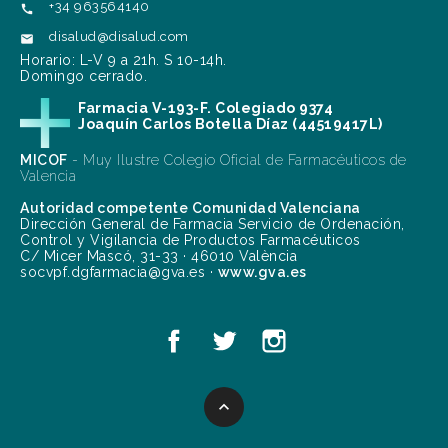
+34 963564140

disalud@disalud.com

Horario: L-V 9 a 21h. S 10-14h.
Domingo cerrado.
Farmacia V-193-F. Colegiado 9374
Joaquín Carlos Botella Díaz (44519417L)
MICOF
- Muy Ilustre Colegio Oficial de Farmacéuticos de
Valencia
Autoridad competente Comunidad Valenciana
Dirección General de Farmacia Servicio de Ordenación,
Control y Vigilancia de Productos Farmacéuticos
C/ Micer Mascó, 31-33 · 46010 València
socvpf.dgfarmacia@gva.es ·
www.gva.es
