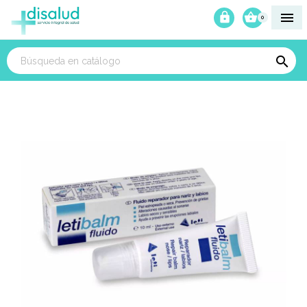



0
