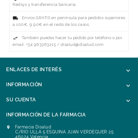
Redsys y transferencia bancaria.
Envíos GRATIS en península para pedidos superiores
a 100€, 9.90€ en el resto de los casos.
También puedes hacer tu pedido por teléfono o por
email. +34 963363215 / disalud@disalud.com
ENLACES DE INTERÉS

INFORMACIÓN

SU CUENTA

INFORMACIÓN DE LA FARMACIA
Farmacia Disalud

C/RIO ULLA 5 ESQUINA JUAN VERDEGUER 25
46024 Valencia