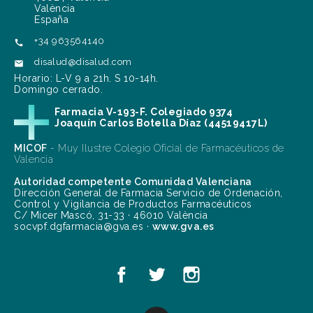
València
España
+34 963564140

disalud@disalud.com

Horario: L-V 9 a 21h. S 10-14h.
Domingo cerrado.
Farmacia V-193-F. Colegiado 9374
Joaquín Carlos Botella Díaz (44519417L)
MICOF
- Muy Ilustre Colegio Oficial de Farmacéuticos de
Valencia
Autoridad competente Comunidad Valenciana
Dirección General de Farmacia Servicio de Ordenación,
Control y Vigilancia de Productos Farmacéuticos
C/ Micer Mascó, 31-33 · 46010 València
socvpf.dgfarmacia@gva.es ·
www.gva.es