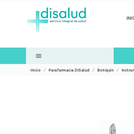
INI

Inicio
Parafarmacia DiSalud
Botiquín
Instru
TODOS LOS
DEPARTAMENTOS