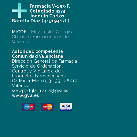
Farmacia V-193-F.
Colegiado 9374
Joaquín Carlos
Botella Díaz (44519417L)
MICOF
- Muy Ilustre Colegio
Oficial de Farmacéuticos de
Valencia
Autoridad competente
Comunidad Valenciana
Dirección General de Farmacia
Servicio de Ordenación,
Control y Vigilancia de
Productos Farmacéuticos
C/ Micer Mascó, 31-33 · 46010
València
socvpf.dgfarmacia@gva.es ·
www.gva.es