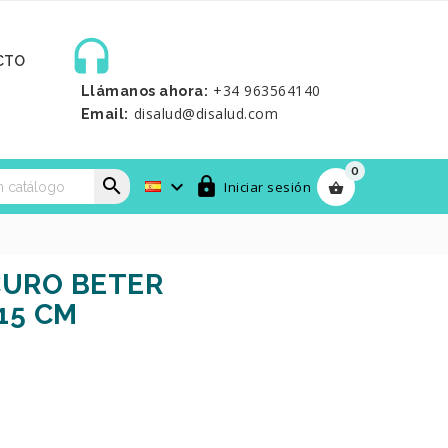

CTO
+34 963564140
Llámanos ahora:
disalud@disalud.com
Email:
0



Iniciar sesión

CURO BETER
15 CM