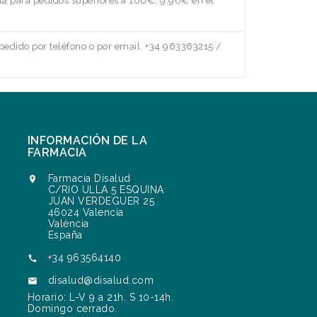
a para pedidos superiores a 100€, 9.90€ en el
edido por teléfono o por email. +34 963363215 /
INFORMACIÓN DE LA
FARMACIA
Farmacia Disalud

C/RIO ULLA 5 ESQUINA
JUAN VERDEGUER 25
46024 Valencia
València
España
+34 963564140

disalud@disalud.com

Horario: L-V 9 a 21h. S 10-14h.
Domingo cerrado.