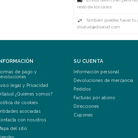
Envíos GRATIS en penínsul
resto de los casos.
También puedes hacer tu p
disalud@disalud.com
INFORMACIÓN
SU CUENTA
ormas de pago y
Información personal
evoluciones
Devoluciones de mercancía
viso legal y Privacidad
Pedidos
iSalud ¿Quiénes somos?
Facturas por abono
olítica de cookies
Direcciones
ntidades asociadas
Cupones
ontacta con nosotros
apa del sitio
iendas