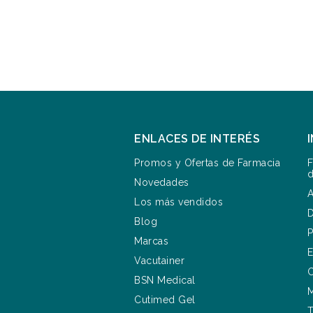
ENLACES DE INTERÉS
Promos y Ofertas de Farmacia
F
d
Novedades
A
Los más vendidos
D
Blog
P
Marcas
E
Vacutainer
C
BSN Medical
M
Cutimed Gel
T