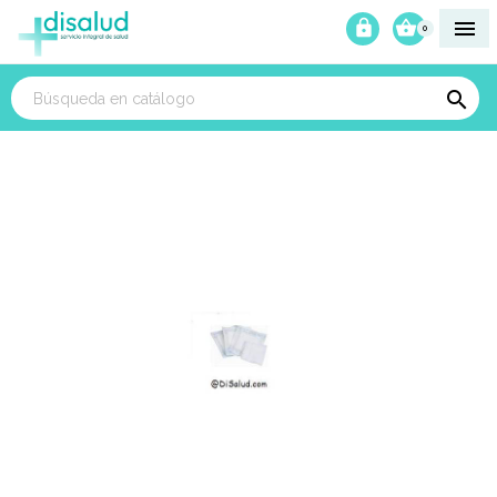



0
