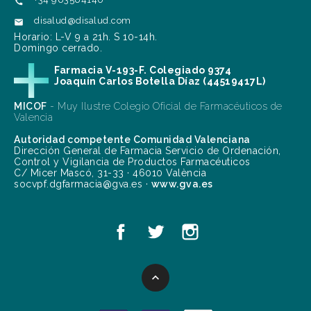

disalud@disalud.com

Horario: L-V 9 a 21h. S 10-14h.
Domingo cerrado.
Farmacia V-193-F. Colegiado 9374
Joaquín Carlos Botella Díaz (44519417L)
MICOF
- Muy Ilustre Colegio Oficial de Farmacéuticos de
Valencia
Autoridad competente Comunidad Valenciana
Dirección General de Farmacia Servicio de Ordenación,
Control y Vigilancia de Productos Farmacéuticos
C/ Micer Mascó, 31-33 · 46010 València
socvpf.dgfarmacia@gva.es ·
www.gva.es
