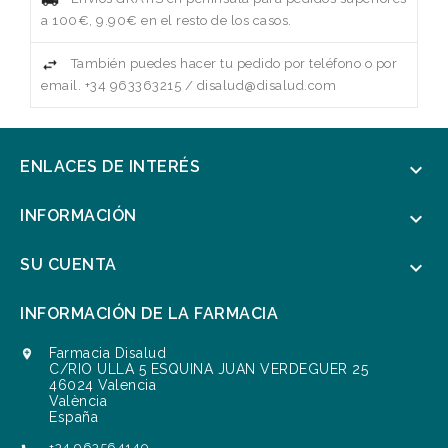
a 100€, 9.90€ en el resto de los casos.
También puedes hacer tu pedido por teléfono o por
email. +34 963363215 / disalud@disalud.com
ENLACES DE INTERÉS

INFORMACIÓN

SU CUENTA

INFORMACIÓN DE LA FARMACIA
Farmacia Disalud

C/RIO ULLA 5 ESQUINA JUAN VERDEGUER 25
46024 Valencia
València
España
+34 963564140