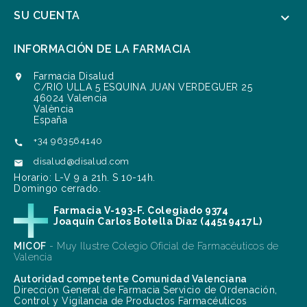
SU CUENTA

INFORMACIÓN DE LA FARMACIA
Farmacia Disalud

C/RIO ULLA 5 ESQUINA JUAN VERDEGUER 25
46024 Valencia
València
España
+34 963564140

disalud@disalud.com

Horario: L-V 9 a 21h. S 10-14h.
Domingo cerrado.
Farmacia V-193-F. Colegiado 9374
Joaquín Carlos Botella Díaz (44519417L)
MICOF
- Muy Ilustre Colegio Oficial de Farmacéuticos de
Valencia
Autoridad competente Comunidad Valenciana
Dirección General de Farmacia Servicio de Ordenación,
Control y Vigilancia de Productos Farmacéuticos