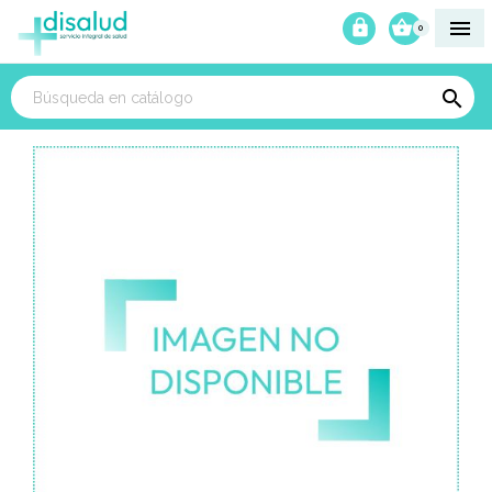



0
