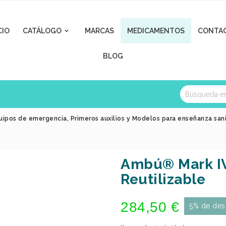
CIO
CATÁLOGO
MARCAS
MEDICAMENTOS
CONTA

BLOG
uipos de emergencia, Primeros auxilios y Modelos para enseñanza san
Ambú® Mark IV
Reutilizable
284,50 €
5% de des