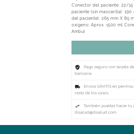
Conector del paciente: 22/15
paciente (sin mascarilla): 190
del paciente): 265 mm X 85 
oxígeno: Aprox. 1500 ml Con
Ambu)
Pago seguro con tarjeta d
bancaria.
Envíos GRATIS en penínsul
resto de los casos.
También puedes hacer tu p
disalud@disalud.com