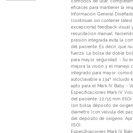
cómodos de usar, completamen
eficaces para mantener la res
Información General ​Diseñado
(continúan sin contener látex)
excepcional feedback visual y
resucitación manual, haciend
presión integrada evita la co
del paciente. Es decir, que n
fuerza. La bolsa de doble bol
para mayor seguridad. - Su e
mejora la visión y el manejo 
integrado para mayor comodi
autoclavable a 134º incluido
apto para el Mark IV Baby - V
Especificaciones Mark IV Vo
del paciente: 22/15 mm (ISO)
(sin bolsa déposito de oxígen
diámetro (con válvula del pa
del depósito de oxígeno: Ap
(ISO).
Especificaciones Mark IV Ba