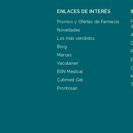
ENLACES DE INTERÉS
Promos y Ofertas de Farmacia
F
d
Novedades
A
Los más vendidos
D
Blog
P
Marcas
E
Vacutainer
C
BSN Medical
M
Cutimed Gel
T
Prontosan