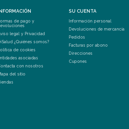
INFORMACIÓN
SU CUENTA
ormas de pago y
Información personal
evoluciones
Devoluciones de mercancía
viso legal y Privacidad
Pedidos
iSalud ¿Quiénes somos?
Facturas por abono
olítica de cookies
Direcciones
ntidades asociadas
Cupones
ontacta con nosotros
apa del sitio
iendas