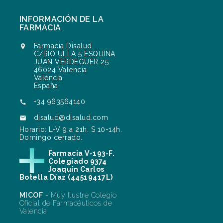
INFORMACIÓN DE LA
FARMACIA
Farmacia Disalud

C/RIO ULLA 5 ESQUINA
JUAN VERDEGUER 25
46024 Valencia
València
España
+34 963564140

disalud@disalud.com

Horario: L-V 9 a 21h. S 10-14h.
Domingo cerrado.
Farmacia V-193-F.
Colegiado 9374
Joaquín Carlos
Botella Díaz (44519417L)
MICOF
- Muy Ilustre Colegio
Oficial de Farmacéuticos de
Valencia