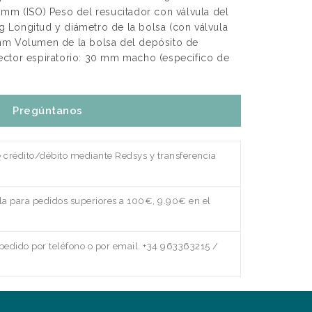
 mm (ISO) Peso del resucitador con válvula del
 g Longitud y diámetro de la bolsa (con válvula
mm Volumen de la bolsa del depósito de
ector espiratorio: 30 mm macho (específico de
Pregúntanos
e crédito/débito mediante Redsys y transferencia
a para pedidos superiores a 100€, 9.90€ en el
edido por teléfono o por email. +34 963363215 /