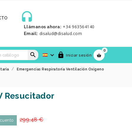

CTO
+34 963564140
Llámanos ahora:
disalud@disalud.com
Email:
0



Iniciar sesión

itaria
Emergencias Respiratoria Ventilación Oxigeno
 Resucitador
299,48 €
cuento