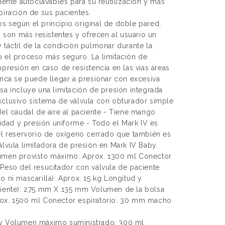
te autoclavables para su reutilización y más
piración de sus pacientes.
s según el principio original de doble pared,
, son más resistentes y ofrecen al usuario un
 táctil de la condición pulmonar durante la
o el proceso más seguro. La limitación de
mpresión en caso de resistencia en las vías áreas
unca se puede llegar a presionar con excesiva
sa incluye una limitación de presión integrada
xclusivo sistema de válvula con obturador simple
del caudal de aire al paciente - Tiene mango
dad y presión uniforme - Todo el Mark IV es
 el reservorio de oxígeno cerrado que también es
álvula limitadora de presión en Mark IV Baby.
lumen provisto máximo: Aprox. 1300 ml Conector
 Peso del resucitador con válvula de paciente
o ni mascarilla): Aprox. 15 kg Longitud y
ciente): 275 mm X 135 mm Volumen de la bolsa
rox. 1500 ml Conector espiratorio: 30 mm macho
by Volumen máximo suministrado: 300 ml