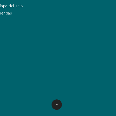
apa del sitio
iendas
