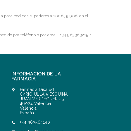
a para pedidos superiores a 100€, 9.90€ en el
edido por teléfono o por email. +34 963363215 /
INFORMACIÓN DE LA
FARMACIA
Farmacia Disalud

C/RIO ULLA 5 ESQUINA
JUAN VERDEGUER 25
46024 Valencia
València
España
+34 963564140
