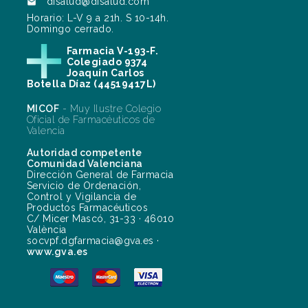
disalud@disalud.com

Horario: L-V 9 a 21h. S 10-14h.
Domingo cerrado.
Farmacia V-193-F.
Colegiado 9374
Joaquín Carlos
Botella Díaz (44519417L)
MICOF
- Muy Ilustre Colegio
Oficial de Farmacéuticos de
Valencia
Autoridad competente
Comunidad Valenciana
Dirección General de Farmacia
Servicio de Ordenación,
Control y Vigilancia de
Productos Farmacéuticos
C/ Micer Mascó, 31-33 · 46010
València
socvpf.dgfarmacia@gva.es ·
www.gva.es