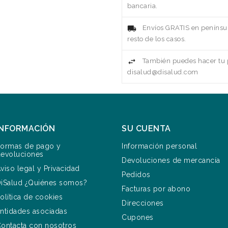
bancaria.
Envíos GRATIS en penínsul
resto de los casos.
También puedes hacer tu p
disalud@disalud.com
INFORMACIÓN
SU CUENTA
ormas de pago y
Información personal
evoluciones
Devoluciones de mercancía
viso legal y Privacidad
Pedidos
iSalud ¿Quiénes somos?
Facturas por abono
olítica de cookies
Direcciones
ntidades asociadas
Cupones
ontacta con nosotros