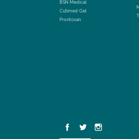
BSN Medical
M
Cutimed Gel
T
Prontosan