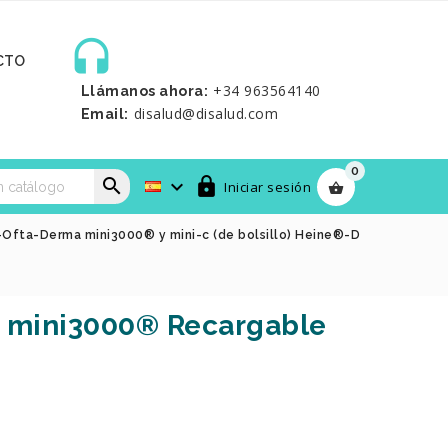

CTO
+34 963564140
Llámanos ahora:
disalud@disalud.com
Email:
0



Iniciar sesión

-Ofta-Derma mini3000® y mini-c (de bolsillo) Heine®-D
 mini3000® Recargable