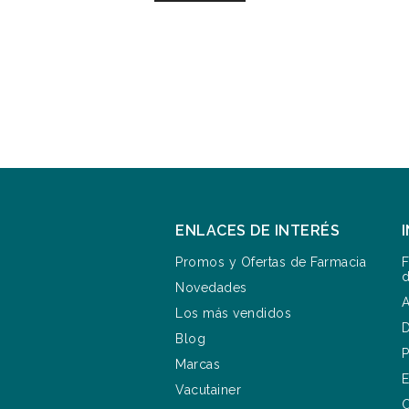
ENLACES DE INTERÉS
Promos y Ofertas de Farmacia
F
d
Novedades
A
Los más vendidos
D
Blog
P
Marcas
E
Vacutainer
C