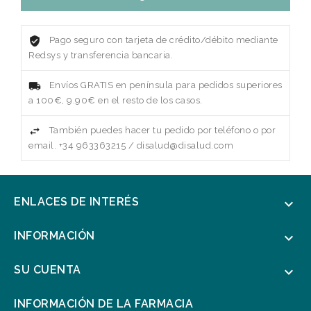
Pago seguro con tarjeta de crédito/débito mediante
Redsys y transferencia bancaria.
Envíos GRATIS en península para pedidos superiores
a 100€, 9.90€ en el resto de los casos.
También puedes hacer tu pedido por teléfono o por
email. +34 963363215 / disalud@disalud.com
ENLACES DE INTERÉS

INFORMACIÓN

SU CUENTA

INFORMACIÓN DE LA FARMACIA