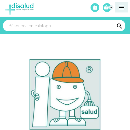



0
