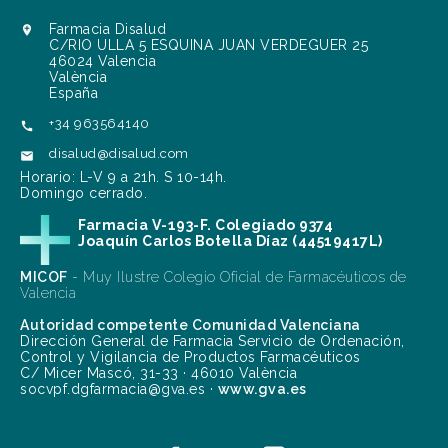
Farmacia Disalud

C/RIO ULLA 5 ESQUINA JUAN VERDEGUER 25
46024 Valencia
València
España
+34 963564140

disalud@disalud.com

Horario: L-V 9 a 21h. S 10-14h.
Domingo cerrado.
Farmacia V-193-F. Colegiado 9374
Joaquín Carlos Botella Díaz (44519417L)
MICOF
- Muy Ilustre Colegio Oficial de Farmacéuticos de
Valencia
Autoridad competente Comunidad Valenciana
Dirección General de Farmacia Servicio de Ordenación,
Control y Vigilancia de Productos Farmacéuticos
C/ Micer Mascó, 31-33 · 46010 València
socvpf.dgfarmacia@gva.es ·
www.gva.es