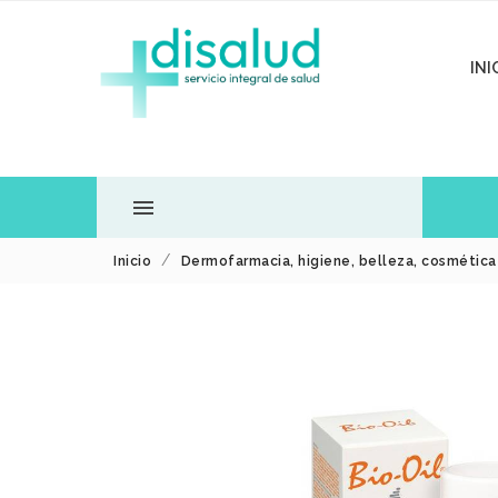
INI

Inicio
Dermofarmacia, higiene, belleza, cosmétic
TODOS LOS
DEPARTAMENTOS