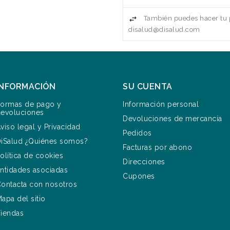
También puedes hacer tu p
disalud@disalud.com
INFORMACIÓN
SU CUENTA
ormas de pago y
Información personal
evoluciones
Devoluciones de mercancía
viso legal y Privacidad
Pedidos
iSalud ¿Quiénes somos?
Facturas por abono
olítica de cookies
Direcciones
ntidades asociadas
Cupones
ontacta con nosotros
apa del sitio
iendas