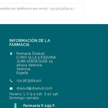
edido por teléfono o por email. +34 963363215 /
INFORMACIÓN DE LA
FARMACIA
Farmacia Disalud

C/RIO ULLA 5 ESQUINA
JUAN VERDEGUER 25
46024 Valencia
València
España
+34 963564140

disalud@disalud.com

Horario: L-V 9 a 21h. S 10-14h.
Domingo cerrado.
Farmacia V-193-F.