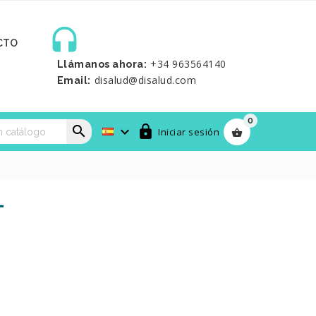

CTO
+34 963564140
Llámanos ahora:
disalud@disalud.com
Email:
0



Iniciar sesión

L