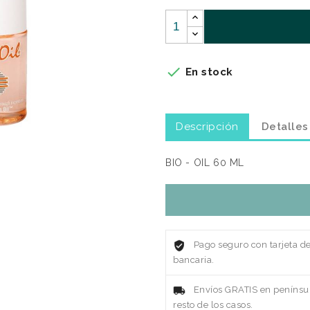

En stock
Descripción
Detalles
BIO - OIL 60 ML
Pago seguro con tarjeta d
bancaria.
Envíos GRATIS en penínsul
resto de los casos.