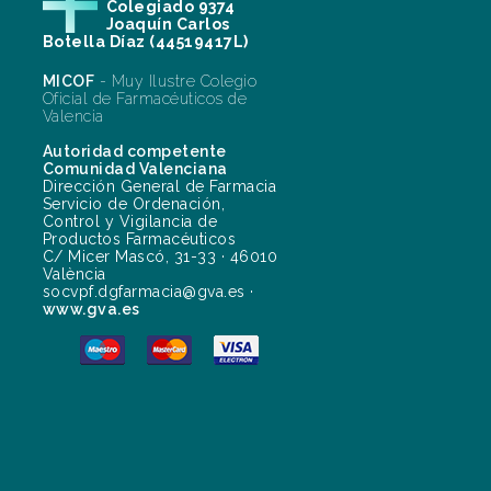
Colegiado 9374
Joaquín Carlos
Botella Díaz (44519417L)
MICOF
- Muy Ilustre Colegio
Oficial de Farmacéuticos de
Valencia
Autoridad competente
Comunidad Valenciana
Dirección General de Farmacia
Servicio de Ordenación,
Control y Vigilancia de
Productos Farmacéuticos
C/ Micer Mascó, 31-33 · 46010
València
socvpf.dgfarmacia@gva.es ·
www.gva.es