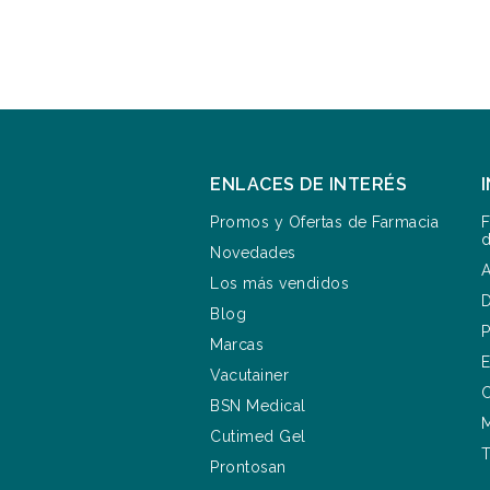
ENLACES DE INTERÉS
Promos y Ofertas de Farmacia
F
d
Novedades
A
Los más vendidos
D
Blog
P
Marcas
E
Vacutainer
C
BSN Medical
M
Cutimed Gel
T
Prontosan