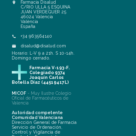
Farmacia Disalud

C/RIO ULLA 5 ESQUINA
JUAN VERDEGUER 25
46024 Valencia
València
España
+34 963564140

disalud@disalud.com

Horario: L-V 9 a 21h. S 10-14h.
Domingo cerrado.
Farmacia V-193-F.
Colegiado 9374
Joaquín Carlos
Botella Díaz (44519417L)
MICOF
- Muy Ilustre Colegio
Oficial de Farmacéuticos de
Valencia
Autoridad competente
Comunidad Valenciana
Dirección General de Farmacia
Servicio de Ordenación,
Control y Vigilancia de