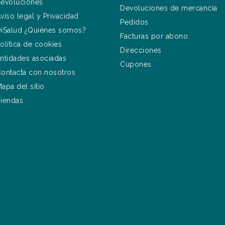
evoluciones
Devoluciones de mercancía
viso legal y Privacidad
Pedidos
iSalud ¿Quiénes somos?
Facturas por abono
olítica de cookies
Direcciones
ntidades asociadas
Cupones
ontacta con nosotros
apa del sitio
iendas