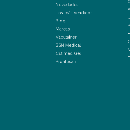
d
Novedades
A
Los más vendidos
D
Blog
P
Marcas
E
Vacutainer
C
BSN Medical
M
Cutimed Gel
T
Prontosan