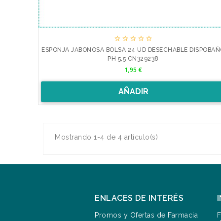





ESPONJA JABONOSA BOLSA 24 UD DESECHABLE DISPOBA
PH 5,5 CN329238
Precio
1,95 €
AÑADIR
Mostrando 1-4 de 4 artículo(s)
ENLACES DE INTERÉS
Promos y Ofertas de Farmacia
F