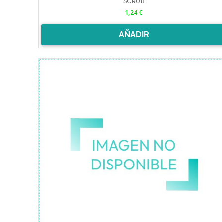
SCRUB
Precio
1,24 €
AÑADIR