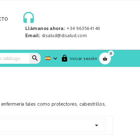

CTO
+34 963564140
Llámanos ahora:
disalud@disalud.com
Email:
0



Iniciar sesión

enfermería tales como protectores, cabestrillos,
