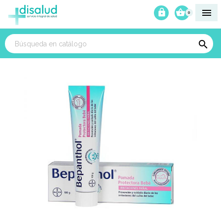



0
