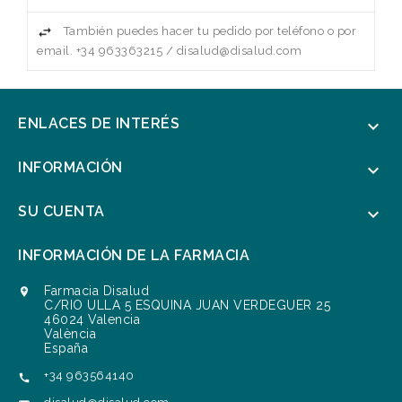
También puedes hacer tu pedido por teléfono o por
email. +34 963363215 / disalud@disalud.com
ENLACES DE INTERÉS

INFORMACIÓN

SU CUENTA

INFORMACIÓN DE LA FARMACIA
Farmacia Disalud

C/RIO ULLA 5 ESQUINA JUAN VERDEGUER 25
46024 Valencia
València
España
+34 963564140
