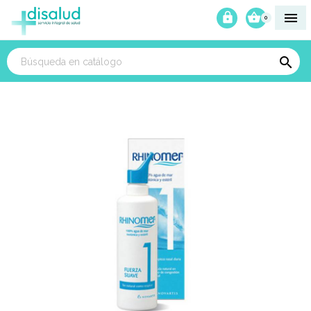



0
