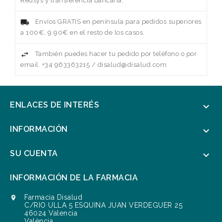
Redsys y transferencia bancaria.
Envíos GRATIS en península para pedidos superiores
a 100€, 9.90€ en el resto de los casos.
También puedes hacer tu pedido por teléfono o por
email. +34 963363215 / disalud@disalud.com
ENLACES DE INTERÉS

INFORMACIÓN

SU CUENTA

INFORMACIÓN DE LA FARMACIA
Farmacia Disalud

C/RIO ULLA 5 ESQUINA JUAN VERDEGUER 25
46024 Valencia
València