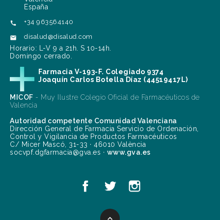
España
+34 963564140

disalud@disalud.com

Horario: L-V 9 a 21h. S 10-14h.
Domingo cerrado.
Farmacia V-193-F. Colegiado 9374
Joaquín Carlos Botella Díaz (44519417L)
MICOF
- Muy Ilustre Colegio Oficial de Farmacéuticos de
Valencia
Autoridad competente Comunidad Valenciana
Dirección General de Farmacia Servicio de Ordenación,
Control y Vigilancia de Productos Farmacéuticos
C/ Micer Mascó, 31-33 · 46010 València
socvpf.dgfarmacia@gva.es ·
www.gva.es
