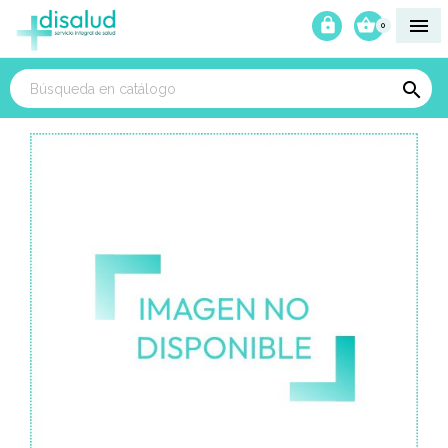



0
