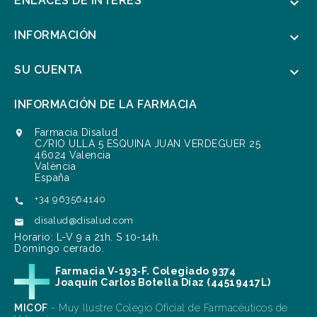
ENLACES DE INTERÉS

INFORMACIÓN

SU CUENTA

INFORMACIÓN DE LA FARMACIA
Farmacia Disalud

C/RIO ULLA 5 ESQUINA JUAN VERDEGUER 25
46024 Valencia
València
España
+34 963564140

disalud@disalud.com

Horario: L-V 9 a 21h. S 10-14h.
Domingo cerrado.
Farmacia V-193-F. Colegiado 9374
Joaquín Carlos Botella Díaz (44519417L)
MICOF
- Muy Ilustre Colegio Oficial de Farmacéuticos de