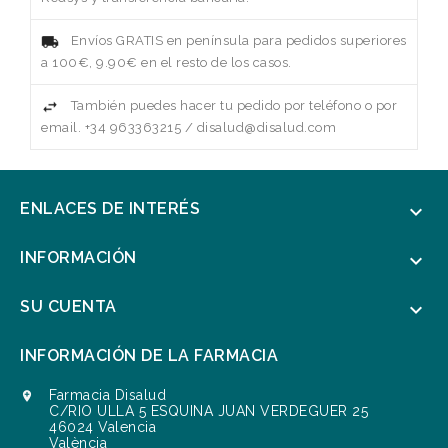
Envíos GRATIS en península para pedidos superiores
a 100€, 9.90€ en el resto de los casos.
También puedes hacer tu pedido por teléfono o por
email. +34 963363215 / disalud@disalud.com
ENLACES DE INTERÉS

INFORMACIÓN

SU CUENTA

INFORMACIÓN DE LA FARMACIA
Farmacia Disalud

C/RIO ULLA 5 ESQUINA JUAN VERDEGUER 25
46024 Valencia
València