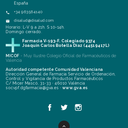
España
+34 963564140

disalud@disalud.com

Horario: L-V 9 a 21h. S 10-14h.
Domingo cerrado.
Farmacia V-193-F. Colegiado 9374
Joaquín Carlos Botella Díaz (44519417L)
MICOF
- Muy Ilustre Colegio Oficial de Farmacéuticos de
Valencia
Autoridad competente Comunidad Valenciana
Dirección General de Farmacia Servicio de Ordenación,
Control y Vigilancia de Productos Farmacéuticos
C/ Micer Mascó, 31-33 · 46010 València
socvpf.dgfarmacia@gva.es ·
www.gva.es
