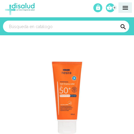



0
