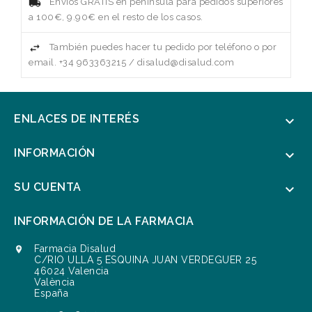
Envíos GRATIS en península para pedidos superiores
a 100€, 9.90€ en el resto de los casos.
También puedes hacer tu pedido por teléfono o por
email. +34 963363215 / disalud@disalud.com
ENLACES DE INTERÉS

INFORMACIÓN

SU CUENTA

INFORMACIÓN DE LA FARMACIA
Farmacia Disalud

C/RIO ULLA 5 ESQUINA JUAN VERDEGUER 25
46024 Valencia
València
España