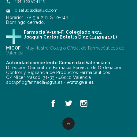
+34 963564140

disalud@disalud.com

Horario: L-V 9 a 21h. S 10-14h.
Domingo cerrado.
Farmacia V-193-F. Colegiado 9374
Joaquín Carlos Botella Díaz (44519417L)
MICOF
- Muy Ilustre Colegio Oficial de Farmacéuticos de
Valencia
Autoridad competente Comunidad Valenciana
Dirección General de Farmacia Servicio de Ordenación,
Control y Vigilancia de Productos Farmacéuticos
C/ Micer Mascó, 31-33 · 46010 València
socvpf.dgfarmacia@gva.es ·
www.gva.es
