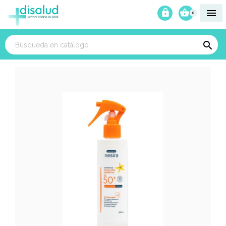



0
