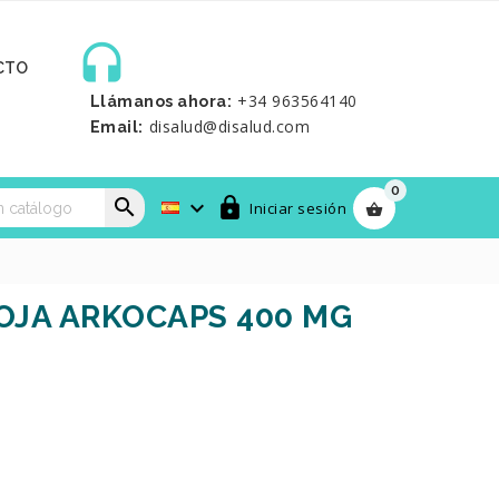

CTO
+34 963564140
Llámanos ahora:
disalud@disalud.com
Email:
0



Iniciar sesión

SOJA ARKOCAPS 400 MG