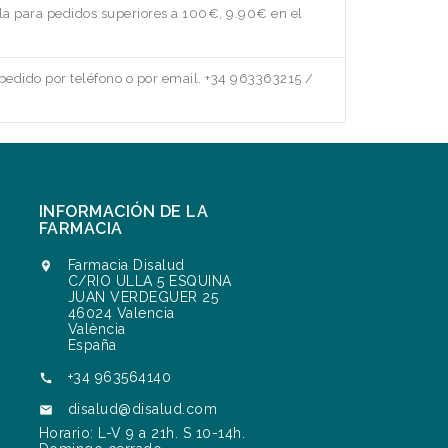
a para pedidos superiores a 100€, 9.90€ en el
edido por teléfono o por email. +34 963363215 /
INFORMACIÓN DE LA
FARMACIA
Farmacia Disalud

C/RIO ULLA 5 ESQUINA
JUAN VERDEGUER 25
46024 Valencia
València
España
+34 963564140

disalud@disalud.com

Horario: L-V 9 a 21h. S 10-14h.