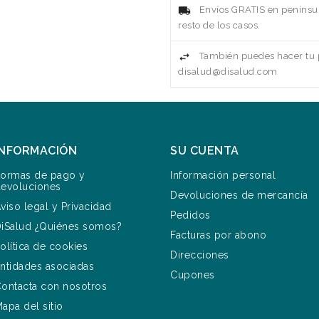
Envíos GRATIS en penínsul
resto de los casos.
También puedes hacer tu p
disalud@disalud.com
INFORMACIÓN
SU CUENTA
ormas de pago y
Información personal
evoluciones
Devoluciones de mercancía
viso legal y Privacidad
Pedidos
iSalud ¿Quiénes somos?
Facturas por abono
olítica de cookies
Direcciones
ntidades asociadas
Cupones
ontacta con nosotros
apa del sitio