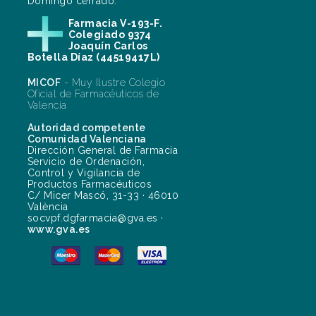
Domingo cerrado.
Farmacia V-193-F.
Colegiado 9374
Joaquín Carlos
Botella Díaz (44519417L)
MICOF
- Muy Ilustre Colegio
Oficial de Farmacéuticos de
Valencia
Autoridad competente
Comunidad Valenciana
Dirección General de Farmacia
Servicio de Ordenación,
Control y Vigilancia de
Productos Farmacéuticos
C/ Micer Mascó, 31-33 · 46010
València
socvpf.dgfarmacia@gva.es ·
www.gva.es