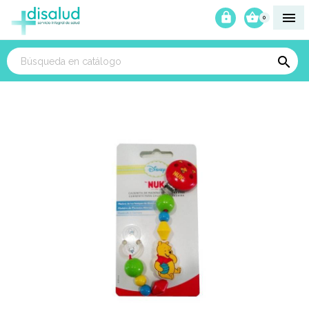



0
