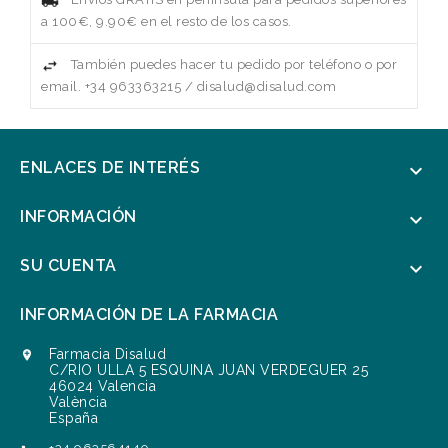
a 100€, 9.90€ en el resto de los casos.
También puedes hacer tu pedido por teléfono o por
email. +34 963363215 / disalud@disalud.com
ENLACES DE INTERÉS

INFORMACIÓN

SU CUENTA

INFORMACIÓN DE LA FARMACIA
Farmacia Disalud

C/RIO ULLA 5 ESQUINA JUAN VERDEGUER 25
46024 Valencia
València
España