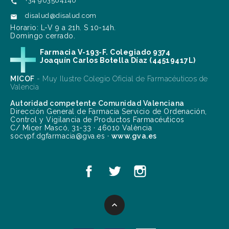
+34 963564140

disalud@disalud.com

Horario: L-V 9 a 21h. S 10-14h.
Domingo cerrado.
Farmacia V-193-F. Colegiado 9374
Joaquín Carlos Botella Díaz (44519417L)
MICOF
- Muy Ilustre Colegio Oficial de Farmacéuticos de
Valencia
Autoridad competente Comunidad Valenciana
Dirección General de Farmacia Servicio de Ordenación,
Control y Vigilancia de Productos Farmacéuticos
C/ Micer Mascó, 31-33 · 46010 València
socvpf.dgfarmacia@gva.es ·
www.gva.es
