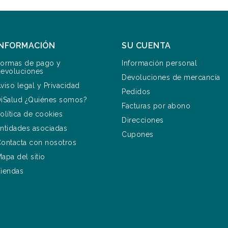
INFORMACIÓN
SU CUENTA
ormas de pago y
Información personal
evoluciones
Devoluciones de mercancía
viso legal y Privacidad
Pedidos
iSalud ¿Quiénes somos?
Facturas por abono
olítica de cookies
Direcciones
ntidades asociadas
Cupones
ontacta con nosotros
apa del sitio
iendas