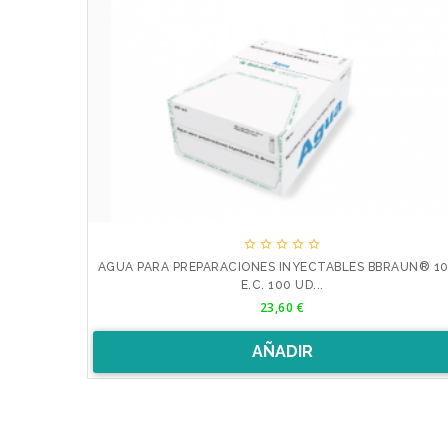





AGUA PARA PREPARACIONES INYECTABLES BBRAUN® 1
E.C. 100 UD...
Precio
23,60 €
AÑADIR