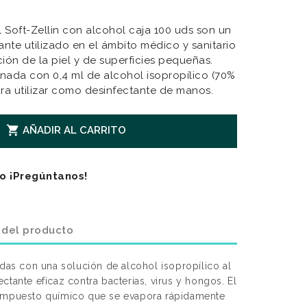
el Soft-Zellin con alcohol caja 100 uds son un
nte utilizado en el ámbito médico y sanitario
ción de la piel y de superficies pequeñas.
gnada con 0,4 ml de alcohol isopropílico (70%
Para utilizar como desinfectante de manos.

AÑADIR AL CARRITO
o ¡Pregúntanos!
 del producto
adas con una solución de alcohol isopropílico al
ctante eficaz contra bacterias, virus y hongos. El
compuesto químico que se evapora rápidamente