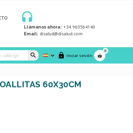

CTO
+34 963564140
Llámanos ahora:
disalud@disalud.com
Email:
0



Iniciar sesión

TOALLITAS 60X30CM