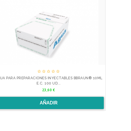





UA PARA PREPARACIONES INYECTABLES BBRAUN® 10ML
E.C. 100 UD...
Precio
23,60 €
AÑADIR