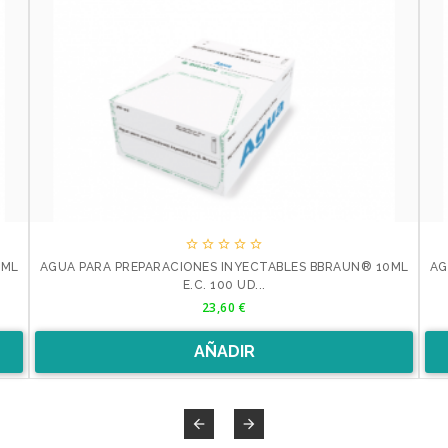





0ML
AGUA PARA PREPARACIONES INYECTABLES BBRAUN® 10ML
AG
E.C. 100 UD...
Precio
23,60 €
AÑADIR

