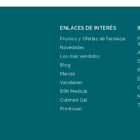
ENLACES DE INTERÉS
Promos y Ofertas de Farmacia
F
d
Novedades
A
Los más vendidos
D
Blog
P
Marcas
E
Vacutainer
C
BSN Medical
M
Cutimed Gel
T
Prontosan