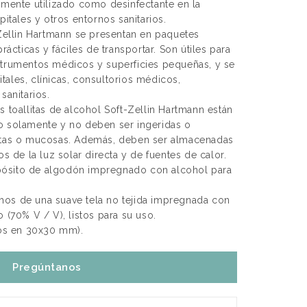
amente utilizado como desinfectante en la
pitales y otros entornos sanitarios.
-Zellin Hartmann se presentan en paquetes
rácticas y fáciles de transportar. Son útiles para
strumentos médicos y superficies pequeñas, y se
ales, clínicas, consultorios médicos,
sanitarios.
s toallitas de alcohol Soft-Zellin Hartmann están
o solamente y no deben ser ingeridas o
ertas o mucosas. Además, deben ser almacenadas
os de la luz solar directa y de fuentes de calor.
 apósito de algodón impregnado con alcohol para
os de una suave tela no tejida impregnada con
 (70% V / V), listos para su uso.
os en 30x30 mm).
Pregúntanos