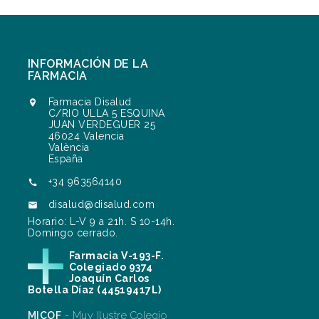
INFORMACIÓN DE LA
FARMACIA
Farmacia Disalud

C/RIO ULLA 5 ESQUINA
JUAN VERDEGUER 25
46024 Valencia
València
España
+34 963564140

disalud@disalud.com

Horario: L-V 9 a 21h. S 10-14h.
Domingo cerrado.
Farmacia V-193-F.
Colegiado 9374
Joaquín Carlos
Botella Díaz (44519417L)
MICOF
- Muy Ilustre Colegio