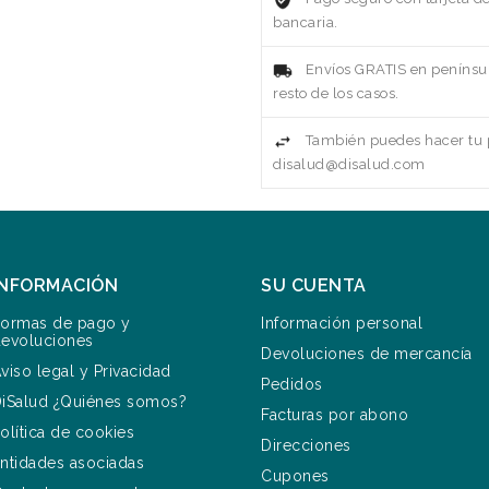
bancaria.
Envíos GRATIS en penínsul
resto de los casos.
También puedes hacer tu p
disalud@disalud.com
INFORMACIÓN
SU CUENTA
ormas de pago y
Información personal
evoluciones
Devoluciones de mercancía
viso legal y Privacidad
Pedidos
iSalud ¿Quiénes somos?
Facturas por abono
olítica de cookies
Direcciones
ntidades asociadas
Cupones