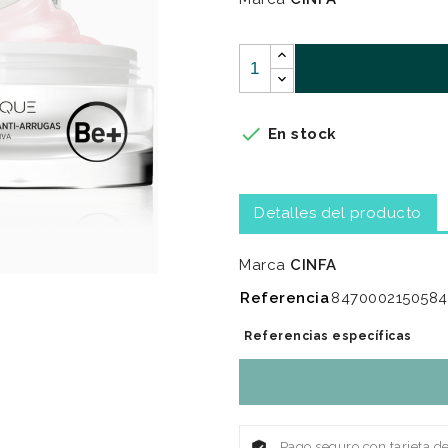

En stock
Detalles del producto
Marca
CINFA
Referencia
8470002150584
Referencias específicas
Pago seguro con tarjeta d