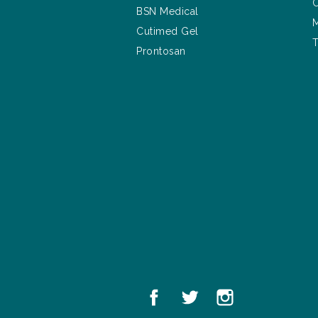
C
BSN Medical
M
Cutimed Gel
T
Prontosan