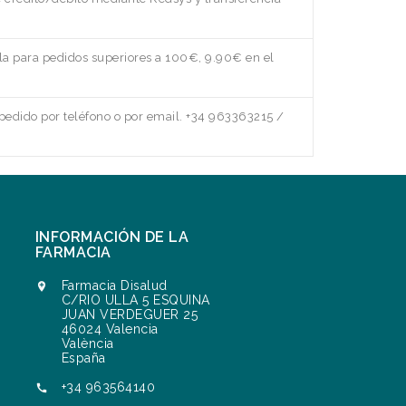
a para pedidos superiores a 100€, 9.90€ en el
edido por teléfono o por email. +34 963363215 /
INFORMACIÓN DE LA
FARMACIA
Farmacia Disalud

C/RIO ULLA 5 ESQUINA
JUAN VERDEGUER 25
46024 Valencia
València
España
+34 963564140
