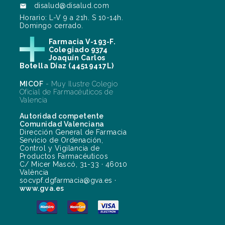
disalud@disalud.com

Horario: L-V 9 a 21h. S 10-14h.
Domingo cerrado.
Farmacia V-193-F.
Colegiado 9374
Joaquín Carlos
Botella Díaz (44519417L)
MICOF
- Muy Ilustre Colegio
Oficial de Farmacéuticos de
Valencia
Autoridad competente
Comunidad Valenciana
Dirección General de Farmacia
Servicio de Ordenación,
Control y Vigilancia de
Productos Farmacéuticos
C/ Micer Mascó, 31-33 · 46010
València
socvpf.dgfarmacia@gva.es ·
www.gva.es