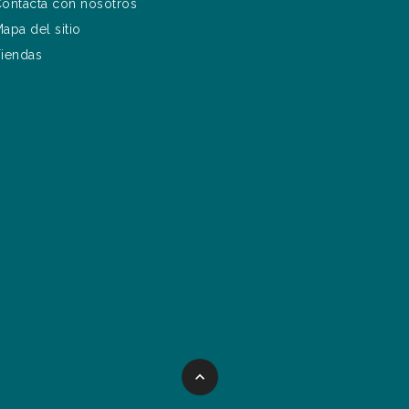
ontacta con nosotros
apa del sitio
iendas
