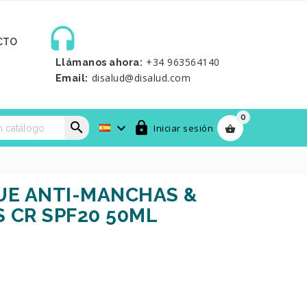

CTO
+34 963564140
Llámanos ahora:
disalud@disalud.com
Email:
0



Iniciar sesión

UE ANTI-MANCHAS &
 CR SPF20 50ML