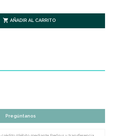

AÑADIR AL CARRITO
Pregúntanos
e crédito/débito mediante Redsys y transferencia