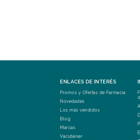
ENLACES DE INTERÉS
Promos y Ofertas de Farmacia
F
d
Novedades
A
Los más vendidos
D
Blog
P
Marcas
E
Vacutainer