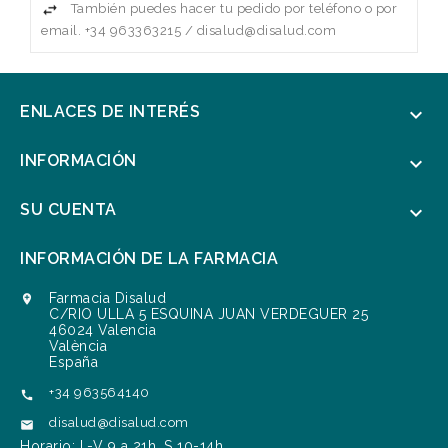
También puedes hacer tu pedido por teléfono o por
email. +34 963363215 / disalud@disalud.com
ENLACES DE INTERÉS

INFORMACIÓN

SU CUENTA

INFORMACIÓN DE LA FARMACIA
Farmacia Disalud

C/RIO ULLA 5 ESQUINA JUAN VERDEGUER 25
46024 Valencia
València
España
+34 963564140

disalud@disalud.com

Horario: L-V 9 a 21h. S 10-14h.