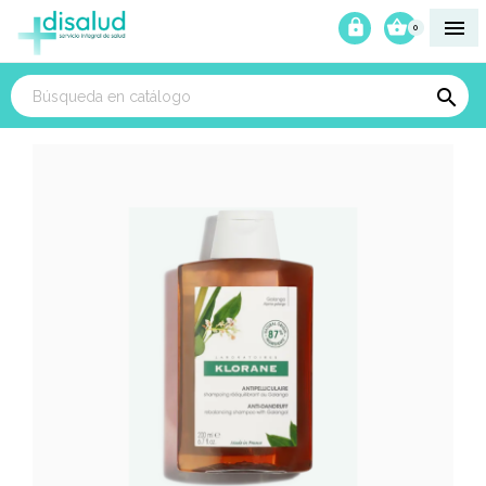



0
